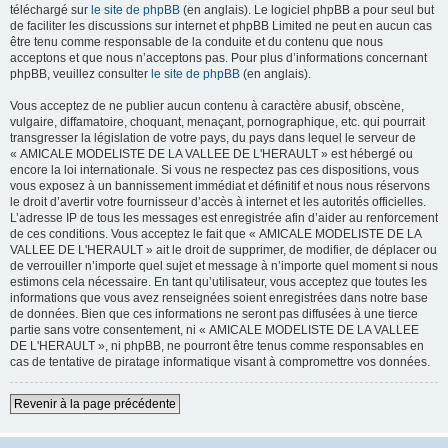
téléchargé sur
le site de phpBB
(en anglais). Le logiciel phpBB a pour seul but
de faciliter les discussions sur internet et phpBB Limited ne peut en aucun cas
être tenu comme responsable de la conduite et du contenu que nous
acceptons et que nous n’acceptons pas. Pour plus d’informations concernant
phpBB, veuillez consulter
le site de phpBB
(en anglais).
Vous acceptez de ne publier aucun contenu à caractère abusif, obscène,
vulgaire, diffamatoire, choquant, menaçant, pornographique, etc. qui pourrait
transgresser la législation de votre pays, du pays dans lequel le serveur de
« AMICALE MODELISTE DE LA VALLEE DE L'HERAULT » est hébergé ou
encore la loi internationale. Si vous ne respectez pas ces dispositions, vous
vous exposez à un bannissement immédiat et définitif et nous nous réservons
le droit d’avertir votre fournisseur d’accès à internet et les autorités officielles.
L’adresse IP de tous les messages est enregistrée afin d’aider au renforcement
de ces conditions. Vous acceptez le fait que « AMICALE MODELISTE DE LA
VALLEE DE L'HERAULT » ait le droit de supprimer, de modifier, de déplacer ou
de verrouiller n’importe quel sujet et message à n’importe quel moment si nous
estimons cela nécessaire. En tant qu’utilisateur, vous acceptez que toutes les
informations que vous avez renseignées soient enregistrées dans notre base
de données. Bien que ces informations ne seront pas diffusées à une tierce
partie sans votre consentement, ni « AMICALE MODELISTE DE LA VALLEE
DE L'HERAULT », ni phpBB, ne pourront être tenus comme responsables en
cas de tentative de piratage informatique visant à compromettre vos données.
Revenir à la page précédente