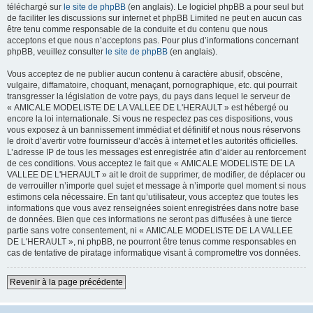
téléchargé sur
le site de phpBB
(en anglais). Le logiciel phpBB a pour seul but
de faciliter les discussions sur internet et phpBB Limited ne peut en aucun cas
être tenu comme responsable de la conduite et du contenu que nous
acceptons et que nous n’acceptons pas. Pour plus d’informations concernant
phpBB, veuillez consulter
le site de phpBB
(en anglais).
Vous acceptez de ne publier aucun contenu à caractère abusif, obscène,
vulgaire, diffamatoire, choquant, menaçant, pornographique, etc. qui pourrait
transgresser la législation de votre pays, du pays dans lequel le serveur de
« AMICALE MODELISTE DE LA VALLEE DE L'HERAULT » est hébergé ou
encore la loi internationale. Si vous ne respectez pas ces dispositions, vous
vous exposez à un bannissement immédiat et définitif et nous nous réservons
le droit d’avertir votre fournisseur d’accès à internet et les autorités officielles.
L’adresse IP de tous les messages est enregistrée afin d’aider au renforcement
de ces conditions. Vous acceptez le fait que « AMICALE MODELISTE DE LA
VALLEE DE L'HERAULT » ait le droit de supprimer, de modifier, de déplacer ou
de verrouiller n’importe quel sujet et message à n’importe quel moment si nous
estimons cela nécessaire. En tant qu’utilisateur, vous acceptez que toutes les
informations que vous avez renseignées soient enregistrées dans notre base
de données. Bien que ces informations ne seront pas diffusées à une tierce
partie sans votre consentement, ni « AMICALE MODELISTE DE LA VALLEE
DE L'HERAULT », ni phpBB, ne pourront être tenus comme responsables en
cas de tentative de piratage informatique visant à compromettre vos données.
Revenir à la page précédente