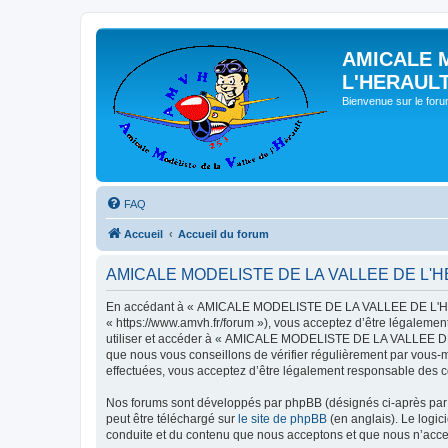
AMICALE 
L'HERAUL
Bienvenue sur le for
FAQ
Accueil
Accueil du forum
AMICALE MODELISTE DE LA VALLEE DE L'HERAU
En accédant à « AMICALE MODELISTE DE LA VALLEE DE L'HER
« https://www.amvh.fr/forum »), vous acceptez d’être légalemen
utiliser et accéder à « AMICALE MODELISTE DE LA VALLEE DE L
que nous vous conseillons de vérifier régulièrement par vou
effectuées, vous acceptez d’être légalement responsable des co
Nos forums sont développés par phpBB (désignés ci-après par «
peut être téléchargé sur
le site de phpBB
(en anglais). Le logic
conduite et du contenu que nous acceptons et que nous n’acce