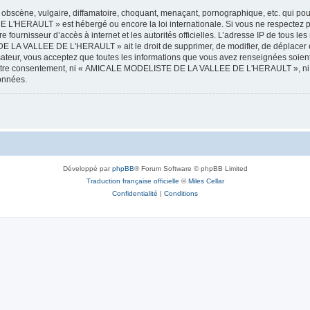
obscène, vulgaire, diffamatoire, choquant, menaçant, pornographique, etc. qui pourr
HERAULT » est hébergé ou encore la loi internationale. Si vous ne respectez p
otre fournisseur d’accès à internet et les autorités officielles. L’adresse IP de tous
 LA VALLEE DE L'HERAULT » ait le droit de supprimer, de modifier, de déplacer ou
isateur, vous acceptez que toutes les informations que vous avez renseignées soie
ans votre consentement, ni « AMICALE MODELISTE DE LA VALLEE DE L'HERAULT », ni
données.
Développé par
phpBB
® Forum Software © phpBB Limited
Traduction française officielle
©
Miles Cellar
Confidentialité
|
Conditions