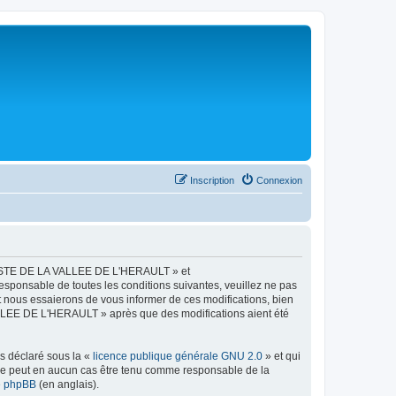
Inscription
Connexion
LISTE DE LA VALLEE DE L'HERAULT » et
esponsable de toutes les conditions suivantes, veuillez ne pas
ous essaierons de vous informer de ces modifications, bien
ALLEE DE L'HERAULT » après que des modifications aient été
ns déclaré sous la «
licence publique générale GNU 2.0
» et qui
ed ne peut en aucun cas être tenu comme responsable de la
de phpBB
(en anglais).