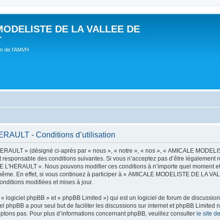
MODELISTE DE LA VALLEE DE
T
um de l'AMVH
LT - Conditions d’utilisation
AULT » (désigné ci-après par « nous », « notre », « nos », « AMICALE MODE
t responsable des conditions suivantes. Si vous n’acceptez pas d’être légalement r
'HERAULT ». Nous pouvons modifier ces conditions à n’importe quel moment et n
s-même. En effet, si vous continuez à participer à « AMICALE MODELISTE DE LA V
nditions modifiées et mises à jour.
 logiciel phpBB » et « phpBB Limited ») qui est un logiciel de forum de discussio
iel phpBB a pour seul but de faciliter les discussions sur internet et phpBB Limit
ptons pas. Pour plus d’informations concernant phpBB, veuillez consulter
le site 