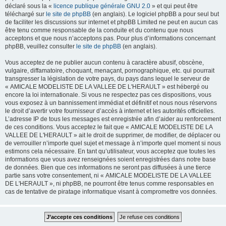
déclaré sous la «
licence publique générale GNU 2.0
» et qui peut être
téléchargé sur
le site de phpBB
(en anglais). Le logiciel phpBB a pour seul but
de faciliter les discussions sur internet et phpBB Limited ne peut en aucun cas
être tenu comme responsable de la conduite et du contenu que nous
acceptons et que nous n’acceptons pas. Pour plus d’informations concernant
phpBB, veuillez consulter
le site de phpBB
(en anglais).
Vous acceptez de ne publier aucun contenu à caractère abusif, obscène,
vulgaire, diffamatoire, choquant, menaçant, pornographique, etc. qui pourrait
transgresser la législation de votre pays, du pays dans lequel le serveur de
« AMICALE MODELISTE DE LA VALLEE DE L'HERAULT » est hébergé ou
encore la loi internationale. Si vous ne respectez pas ces dispositions, vous
vous exposez à un bannissement immédiat et définitif et nous nous réservons
le droit d’avertir votre fournisseur d’accès à internet et les autorités officielles.
L’adresse IP de tous les messages est enregistrée afin d’aider au renforcement
de ces conditions. Vous acceptez le fait que « AMICALE MODELISTE DE LA
VALLEE DE L'HERAULT » ait le droit de supprimer, de modifier, de déplacer ou
de verrouiller n’importe quel sujet et message à n’importe quel moment si nous
estimons cela nécessaire. En tant qu’utilisateur, vous acceptez que toutes les
informations que vous avez renseignées soient enregistrées dans notre base
de données. Bien que ces informations ne seront pas diffusées à une tierce
partie sans votre consentement, ni « AMICALE MODELISTE DE LA VALLEE
DE L'HERAULT », ni phpBB, ne pourront être tenus comme responsables en
cas de tentative de piratage informatique visant à compromettre vos données.