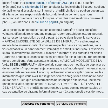
déclaré sous la «
licence publique générale GNU 2.0
» et qui peut être
téléchargé sur
le site de phpBB
(en anglais). Le logiciel phpBB a pour seul but
de faciliter les discussions sur internet et phpBB Limited ne peut en aucun cas
être tenu comme responsable de la conduite et du contenu que nous
acceptons et que nous n’acceptons pas. Pour plus d’informations concernant
phpBB, veuillez consulter
le site de phpBB
(en anglais).
Vous acceptez de ne publier aucun contenu à caractère abusif, obscène,
vulgaire, diffamatoire, choquant, menaçant, pornographique, etc. qui pourrait
transgresser la législation de votre pays, du pays dans lequel le serveur de
« AMICALE MODELISTE DE LA VALLEE DE L'HERAULT » est hébergé ou
encore la loi internationale. Si vous ne respectez pas ces dispositions, vous
vous exposez à un bannissement immédiat et définitif et nous nous réservons
le droit d’avertir votre fournisseur d’accès à internet et les autorités officielles.
L’adresse IP de tous les messages est enregistrée afin d’aider au renforcement
de ces conditions. Vous acceptez le fait que « AMICALE MODELISTE DE LA
VALLEE DE L'HERAULT » ait le droit de supprimer, de modifier, de déplacer ou
de verrouiller n’importe quel sujet et message à n’importe quel moment si nous
estimons cela nécessaire. En tant qu’utilisateur, vous acceptez que toutes les
informations que vous avez renseignées soient enregistrées dans notre base
de données. Bien que ces informations ne seront pas diffusées à une tierce
partie sans votre consentement, ni « AMICALE MODELISTE DE LA VALLEE
DE L'HERAULT », ni phpBB, ne pourront être tenus comme responsables en
cas de tentative de piratage informatique visant à compromettre vos données.