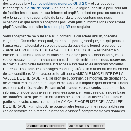
déclaré sous la «
licence publique générale GNU 2.0
» et qui peut être
téléchargé sur
le site de phpBB
(en anglais). Le logiciel phpBB a pour seul but
de faciliter les discussions sur internet et phpBB Limited ne peut en aucun cas
être tenu comme responsable de la conduite et du contenu que nous
acceptons et que nous n’acceptons pas. Pour plus d’informations concernant
phpBB, veuillez consulter
le site de phpBB
(en anglais).
Vous acceptez de ne publier aucun contenu à caractère abusif, obscène,
vulgaire, diffamatoire, choquant, menaçant, pornographique, etc. qui pourrait
transgresser la législation de votre pays, du pays dans lequel le serveur de
« AMICALE MODELISTE DE LA VALLEE DE L'HERAULT » est hébergé ou
encore la loi internationale. Si vous ne respectez pas ces dispositions, vous
vous exposez à un bannissement immédiat et définitif et nous nous réservons
le droit d’avertir votre fournisseur d’accès à internet et les autorités officielles.
L’adresse IP de tous les messages est enregistrée afin d’aider au renforcement
de ces conditions. Vous acceptez le fait que « AMICALE MODELISTE DE LA
VALLEE DE L'HERAULT » ait le droit de supprimer, de modifier, de déplacer ou
de verrouiller n’importe quel sujet et message à n’importe quel moment si nous
estimons cela nécessaire. En tant qu’utilisateur, vous acceptez que toutes les
informations que vous avez renseignées soient enregistrées dans notre base
de données. Bien que ces informations ne seront pas diffusées à une tierce
partie sans votre consentement, ni « AMICALE MODELISTE DE LA VALLEE
DE L'HERAULT », ni phpBB, ne pourront être tenus comme responsables en
cas de tentative de piratage informatique visant à compromettre vos données.