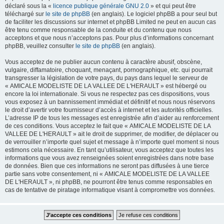
déclaré sous la «
licence publique générale GNU 2.0
» et qui peut être
téléchargé sur
le site de phpBB
(en anglais). Le logiciel phpBB a pour seul but
de faciliter les discussions sur internet et phpBB Limited ne peut en aucun cas
être tenu comme responsable de la conduite et du contenu que nous
acceptons et que nous n’acceptons pas. Pour plus d’informations concernant
phpBB, veuillez consulter
le site de phpBB
(en anglais).
Vous acceptez de ne publier aucun contenu à caractère abusif, obscène,
vulgaire, diffamatoire, choquant, menaçant, pornographique, etc. qui pourrait
transgresser la législation de votre pays, du pays dans lequel le serveur de
« AMICALE MODELISTE DE LA VALLEE DE L'HERAULT » est hébergé ou
encore la loi internationale. Si vous ne respectez pas ces dispositions, vous
vous exposez à un bannissement immédiat et définitif et nous nous réservons
le droit d’avertir votre fournisseur d’accès à internet et les autorités officielles.
L’adresse IP de tous les messages est enregistrée afin d’aider au renforcement
de ces conditions. Vous acceptez le fait que « AMICALE MODELISTE DE LA
VALLEE DE L'HERAULT » ait le droit de supprimer, de modifier, de déplacer ou
de verrouiller n’importe quel sujet et message à n’importe quel moment si nous
estimons cela nécessaire. En tant qu’utilisateur, vous acceptez que toutes les
informations que vous avez renseignées soient enregistrées dans notre base
de données. Bien que ces informations ne seront pas diffusées à une tierce
partie sans votre consentement, ni « AMICALE MODELISTE DE LA VALLEE
DE L'HERAULT », ni phpBB, ne pourront être tenus comme responsables en
cas de tentative de piratage informatique visant à compromettre vos données.