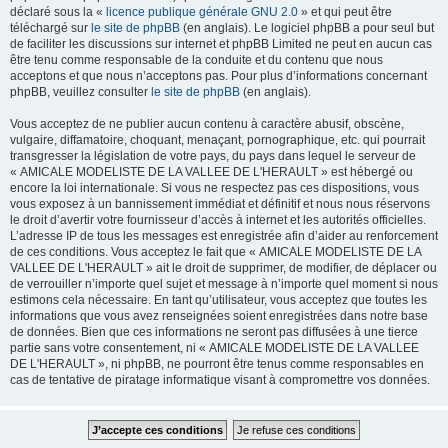
déclaré sous la «
licence publique générale GNU 2.0
» et qui peut être
téléchargé sur
le site de phpBB
(en anglais). Le logiciel phpBB a pour seul but
de faciliter les discussions sur internet et phpBB Limited ne peut en aucun cas
être tenu comme responsable de la conduite et du contenu que nous
acceptons et que nous n’acceptons pas. Pour plus d’informations concernant
phpBB, veuillez consulter
le site de phpBB
(en anglais).
Vous acceptez de ne publier aucun contenu à caractère abusif, obscène,
vulgaire, diffamatoire, choquant, menaçant, pornographique, etc. qui pourrait
transgresser la législation de votre pays, du pays dans lequel le serveur de
« AMICALE MODELISTE DE LA VALLEE DE L'HERAULT » est hébergé ou
encore la loi internationale. Si vous ne respectez pas ces dispositions, vous
vous exposez à un bannissement immédiat et définitif et nous nous réservons
le droit d’avertir votre fournisseur d’accès à internet et les autorités officielles.
L’adresse IP de tous les messages est enregistrée afin d’aider au renforcement
de ces conditions. Vous acceptez le fait que « AMICALE MODELISTE DE LA
VALLEE DE L'HERAULT » ait le droit de supprimer, de modifier, de déplacer ou
de verrouiller n’importe quel sujet et message à n’importe quel moment si nous
estimons cela nécessaire. En tant qu’utilisateur, vous acceptez que toutes les
informations que vous avez renseignées soient enregistrées dans notre base
de données. Bien que ces informations ne seront pas diffusées à une tierce
partie sans votre consentement, ni « AMICALE MODELISTE DE LA VALLEE
DE L'HERAULT », ni phpBB, ne pourront être tenus comme responsables en
cas de tentative de piratage informatique visant à compromettre vos données.