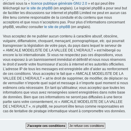
déclaré sous la «
licence publique générale GNU 2.0
» et qui peut être
téléchargé sur
le site de phpBB
(en anglais). Le logiciel phpBB a pour seul but
de faciliter les discussions sur internet et phpBB Limited ne peut en aucun cas
être tenu comme responsable de la conduite et du contenu que nous
acceptons et que nous n’acceptons pas. Pour plus d’informations concernant
phpBB, veuillez consulter
le site de phpBB
(en anglais).
Vous acceptez de ne publier aucun contenu à caractère abusif, obscène,
vulgaire, diffamatoire, choquant, menaçant, pornographique, etc. qui pourrait
transgresser la législation de votre pays, du pays dans lequel le serveur de
« AMICALE MODELISTE DE LA VALLEE DE L'HERAULT » est hébergé ou
encore la loi internationale. Si vous ne respectez pas ces dispositions, vous
vous exposez à un bannissement immédiat et définitif et nous nous réservons
le droit d’avertir votre fournisseur d’accès à internet et les autorités officielles.
L’adresse IP de tous les messages est enregistrée afin d’aider au renforcement
de ces conditions. Vous acceptez le fait que « AMICALE MODELISTE DE LA
VALLEE DE L'HERAULT » ait le droit de supprimer, de modifier, de déplacer ou
de verrouiller n’importe quel sujet et message à n’importe quel moment si nous
estimons cela nécessaire. En tant qu’utilisateur, vous acceptez que toutes les
informations que vous avez renseignées soient enregistrées dans notre base
de données. Bien que ces informations ne seront pas diffusées à une tierce
partie sans votre consentement, ni « AMICALE MODELISTE DE LA VALLEE
DE L'HERAULT », ni phpBB, ne pourront être tenus comme responsables en
cas de tentative de piratage informatique visant à compromettre vos données.