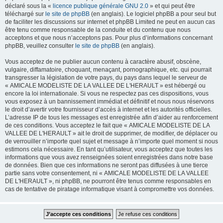
déclaré sous la «
licence publique générale GNU 2.0
» et qui peut être
téléchargé sur
le site de phpBB
(en anglais). Le logiciel phpBB a pour seul but
de faciliter les discussions sur internet et phpBB Limited ne peut en aucun cas
être tenu comme responsable de la conduite et du contenu que nous
acceptons et que nous n’acceptons pas. Pour plus d’informations concernant
phpBB, veuillez consulter
le site de phpBB
(en anglais).
Vous acceptez de ne publier aucun contenu à caractère abusif, obscène,
vulgaire, diffamatoire, choquant, menaçant, pornographique, etc. qui pourrait
transgresser la législation de votre pays, du pays dans lequel le serveur de
« AMICALE MODELISTE DE LA VALLEE DE L'HERAULT » est hébergé ou
encore la loi internationale. Si vous ne respectez pas ces dispositions, vous
vous exposez à un bannissement immédiat et définitif et nous nous réservons
le droit d’avertir votre fournisseur d’accès à internet et les autorités officielles.
L’adresse IP de tous les messages est enregistrée afin d’aider au renforcement
de ces conditions. Vous acceptez le fait que « AMICALE MODELISTE DE LA
VALLEE DE L'HERAULT » ait le droit de supprimer, de modifier, de déplacer ou
de verrouiller n’importe quel sujet et message à n’importe quel moment si nous
estimons cela nécessaire. En tant qu’utilisateur, vous acceptez que toutes les
informations que vous avez renseignées soient enregistrées dans notre base
de données. Bien que ces informations ne seront pas diffusées à une tierce
partie sans votre consentement, ni « AMICALE MODELISTE DE LA VALLEE
DE L'HERAULT », ni phpBB, ne pourront être tenus comme responsables en
cas de tentative de piratage informatique visant à compromettre vos données.