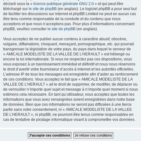
déclaré sous la «
licence publique générale GNU 2.0
» et qui peut être
téléchargé sur
le site de phpBB
(en anglais). Le logiciel phpBB a pour seul but
de faciliter les discussions sur internet et phpBB Limited ne peut en aucun cas
être tenu comme responsable de la conduite et du contenu que nous
acceptons et que nous n’acceptons pas. Pour plus d’informations concernant
phpBB, veuillez consulter
le site de phpBB
(en anglais).
Vous acceptez de ne publier aucun contenu à caractère abusif, obscène,
vulgaire, diffamatoire, choquant, menaçant, pornographique, etc. qui pourrait
transgresser la législation de votre pays, du pays dans lequel le serveur de
« AMICALE MODELISTE DE LA VALLEE DE L'HERAULT » est hébergé ou
encore la loi internationale. Si vous ne respectez pas ces dispositions, vous
vous exposez à un bannissement immédiat et définitif et nous nous réservons
le droit d’avertir votre fournisseur d’accès à internet et les autorités officielles.
L’adresse IP de tous les messages est enregistrée afin d’aider au renforcement
de ces conditions. Vous acceptez le fait que « AMICALE MODELISTE DE LA
VALLEE DE L'HERAULT » ait le droit de supprimer, de modifier, de déplacer ou
de verrouiller n’importe quel sujet et message à n’importe quel moment si nous
estimons cela nécessaire. En tant qu’utilisateur, vous acceptez que toutes les
informations que vous avez renseignées soient enregistrées dans notre base
de données. Bien que ces informations ne seront pas diffusées à une tierce
partie sans votre consentement, ni « AMICALE MODELISTE DE LA VALLEE
DE L'HERAULT », ni phpBB, ne pourront être tenus comme responsables en
cas de tentative de piratage informatique visant à compromettre vos données.