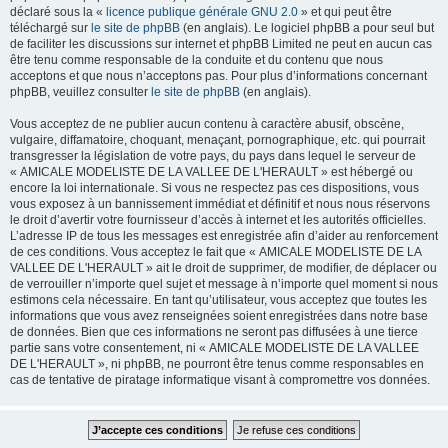
déclaré sous la «
licence publique générale GNU 2.0
» et qui peut être
téléchargé sur
le site de phpBB
(en anglais). Le logiciel phpBB a pour seul but
de faciliter les discussions sur internet et phpBB Limited ne peut en aucun cas
être tenu comme responsable de la conduite et du contenu que nous
acceptons et que nous n’acceptons pas. Pour plus d’informations concernant
phpBB, veuillez consulter
le site de phpBB
(en anglais).
Vous acceptez de ne publier aucun contenu à caractère abusif, obscène,
vulgaire, diffamatoire, choquant, menaçant, pornographique, etc. qui pourrait
transgresser la législation de votre pays, du pays dans lequel le serveur de
« AMICALE MODELISTE DE LA VALLEE DE L'HERAULT » est hébergé ou
encore la loi internationale. Si vous ne respectez pas ces dispositions, vous
vous exposez à un bannissement immédiat et définitif et nous nous réservons
le droit d’avertir votre fournisseur d’accès à internet et les autorités officielles.
L’adresse IP de tous les messages est enregistrée afin d’aider au renforcement
de ces conditions. Vous acceptez le fait que « AMICALE MODELISTE DE LA
VALLEE DE L'HERAULT » ait le droit de supprimer, de modifier, de déplacer ou
de verrouiller n’importe quel sujet et message à n’importe quel moment si nous
estimons cela nécessaire. En tant qu’utilisateur, vous acceptez que toutes les
informations que vous avez renseignées soient enregistrées dans notre base
de données. Bien que ces informations ne seront pas diffusées à une tierce
partie sans votre consentement, ni « AMICALE MODELISTE DE LA VALLEE
DE L'HERAULT », ni phpBB, ne pourront être tenus comme responsables en
cas de tentative de piratage informatique visant à compromettre vos données.