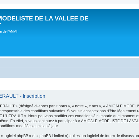
MODELISTE DE LA VALLEE DE
T
um de l'AMVH
AULT - Inscription
AULT » (désigné ci-après par « nous », « notre », « nos », « AMICALE MODE
t responsable des conditions suivantes. Si vous n’acceptez pas d’être légalement r
'HERAULT ». Nous pouvons modifier ces conditions à n’importe quel moment et n
s-même. En effet, si vous continuez à participer à « AMICALE MODELISTE DE LA V
nditions modifiées et mises à jour.
 logiciel phpBB » et « phpBB Limited ») qui est un logiciel de forum de discussio