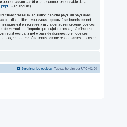
ed ne peut en aucun cas être tenu comme responsable de la
de phpBB
(en anglais).
ait transgresser la législation de votre pays, du pays dans
as ces dispositions, vous vous exposez à un bannissement
 les messages est enregistrée afin d’aider au renforcement de ces
 de verrouiller n’importe quel sujet et message à n’importe
nt enregistrées dans notre base de données. Bien que ces
 phpBB, ne pourront être tenus comme responsables en cas de
Supprimer les cookies
Fuseau horaire sur
UTC+02:00