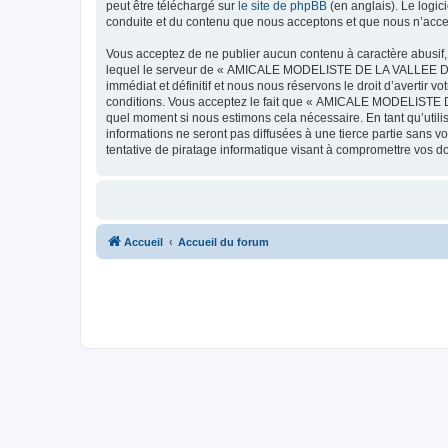
peut être téléchargé sur
le site de phpBB
(en anglais). Le logic
conduite et du contenu que nous acceptons et que nous n’acce
Vous acceptez de ne publier aucun contenu à caractère abusif, 
lequel le serveur de « AMICALE MODELISTE DE LA VALLEE DE L'
immédiat et définitif et nous nous réservons le droit d’avertir v
conditions. Vous acceptez le fait que « AMICALE MODELISTE DE
quel moment si nous estimons cela nécessaire. En tant qu’util
informations ne seront pas diffusées à une tierce partie s
tentative de piratage informatique visant à compromettre vos 
Accueil
Accueil du forum