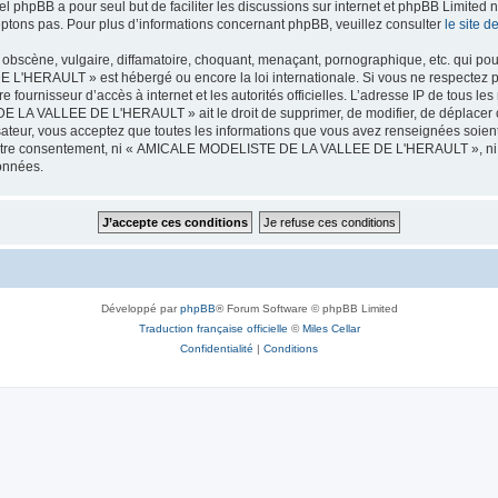
iel phpBB a pour seul but de faciliter les discussions sur internet et phpBB Limit
ptons pas. Pour plus d’informations concernant phpBB, veuillez consulter
le site 
obscène, vulgaire, diffamatoire, choquant, menaçant, pornographique, etc. qui pourr
HERAULT » est hébergé ou encore la loi internationale. Si vous ne respectez p
otre fournisseur d’accès à internet et les autorités officielles. L’adresse IP de tous
 LA VALLEE DE L'HERAULT » ait le droit de supprimer, de modifier, de déplacer ou
isateur, vous acceptez que toutes les informations que vous avez renseignées soie
ans votre consentement, ni « AMICALE MODELISTE DE LA VALLEE DE L'HERAULT », ni
données.
Développé par
phpBB
® Forum Software © phpBB Limited
Traduction française officielle
©
Miles Cellar
Confidentialité
|
Conditions