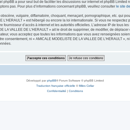
iel phpBB a pour seul but de faciliter les discussions sur internet et phpBB Limit
ptons pas. Pour plus d’informations concernant phpBB, veuillez consulter
le site 
obscène, vulgaire, diffamatoire, choquant, menaçant, pornographique, etc. qui pourr
HERAULT » est hébergé ou encore la loi internationale. Si vous ne respectez p
otre fournisseur d’accès à internet et les autorités officielles. L’adresse IP de tous
 LA VALLEE DE L'HERAULT » ait le droit de supprimer, de modifier, de déplacer ou
isateur, vous acceptez que toutes les informations que vous avez renseignées soie
ans votre consentement, ni « AMICALE MODELISTE DE LA VALLEE DE L'HERAULT », ni
données.
Développé par
phpBB
® Forum Software © phpBB Limited
Traduction française officielle
©
Miles Cellar
Confidentialité
|
Conditions