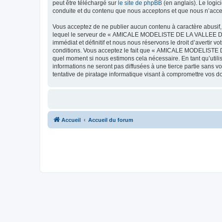
peut être téléchargé sur
le site de phpBB
(en anglais). Le logic
conduite et du contenu que nous acceptons et que nous n’acce
Vous acceptez de ne publier aucun contenu à caractère abusif, 
lequel le serveur de « AMICALE MODELISTE DE LA VALLEE DE L'
immédiat et définitif et nous nous réservons le droit d’avertir v
conditions. Vous acceptez le fait que « AMICALE MODELISTE DE
quel moment si nous estimons cela nécessaire. En tant qu’util
informations ne seront pas diffusées à une tierce partie s
tentative de piratage informatique visant à compromettre vos 
Accueil
Accueil du forum