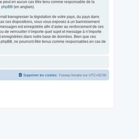
ed ne peut en aucun cas être tenu comme responsable de la
de phpBB
(en anglais).
ait transgresser la législation de votre pays, du pays dans
as ces dispositions, vous vous exposez à un bannissement
 les messages est enregistrée afin d’aider au renforcement de ces
 de verrouiller n’importe quel sujet et message à n’importe
nt enregistrées dans notre base de données. Bien que ces
 phpBB, ne pourront être tenus comme responsables en cas de
Supprimer les cookies
Fuseau horaire sur
UTC+02:00