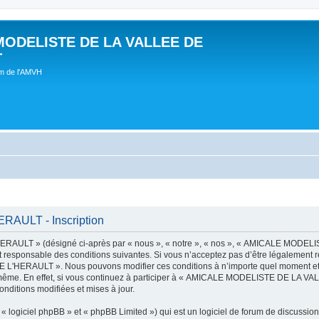
MODELISTE DE LA VALLEE DE
T
um de l'AMVH
AULT - Inscription
AULT » (désigné ci-après par « nous », « notre », « nos », « AMICALE MODE
t responsable des conditions suivantes. Si vous n’acceptez pas d’être légalement r
'HERAULT ». Nous pouvons modifier ces conditions à n’importe quel moment et n
s-même. En effet, si vous continuez à participer à « AMICALE MODELISTE DE LA V
nditions modifiées et mises à jour.
 logiciel phpBB » et « phpBB Limited ») qui est un logiciel de forum de discussio