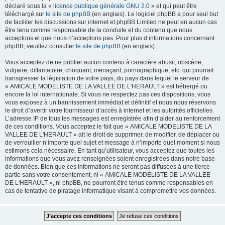
déclaré sous la «
licence publique générale GNU 2.0
» et qui peut être
téléchargé sur
le site de phpBB
(en anglais). Le logiciel phpBB a pour seul but
de faciliter les discussions sur internet et phpBB Limited ne peut en aucun cas
être tenu comme responsable de la conduite et du contenu que nous
acceptons et que nous n’acceptons pas. Pour plus d’informations concernant
phpBB, veuillez consulter
le site de phpBB
(en anglais).
Vous acceptez de ne publier aucun contenu à caractère abusif, obscène,
vulgaire, diffamatoire, choquant, menaçant, pornographique, etc. qui pourrait
transgresser la législation de votre pays, du pays dans lequel le serveur de
« AMICALE MODELISTE DE LA VALLEE DE L'HERAULT » est hébergé ou
encore la loi internationale. Si vous ne respectez pas ces dispositions, vous
vous exposez à un bannissement immédiat et définitif et nous nous réservons
le droit d’avertir votre fournisseur d’accès à internet et les autorités officielles.
L’adresse IP de tous les messages est enregistrée afin d’aider au renforcement
de ces conditions. Vous acceptez le fait que « AMICALE MODELISTE DE LA
VALLEE DE L'HERAULT » ait le droit de supprimer, de modifier, de déplacer ou
de verrouiller n’importe quel sujet et message à n’importe quel moment si nous
estimons cela nécessaire. En tant qu’utilisateur, vous acceptez que toutes les
informations que vous avez renseignées soient enregistrées dans notre base
de données. Bien que ces informations ne seront pas diffusées à une tierce
partie sans votre consentement, ni « AMICALE MODELISTE DE LA VALLEE
DE L'HERAULT », ni phpBB, ne pourront être tenus comme responsables en
cas de tentative de piratage informatique visant à compromettre vos données.