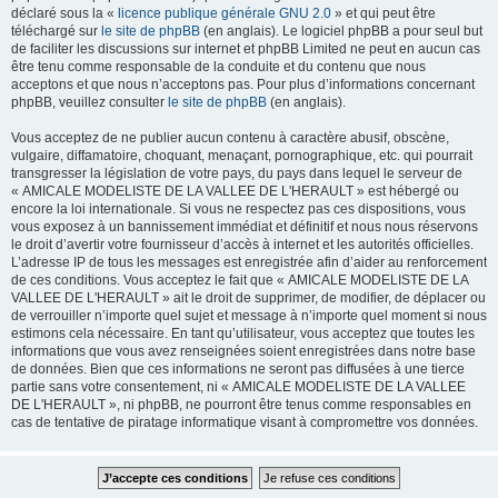
déclaré sous la «
licence publique générale GNU 2.0
» et qui peut être
téléchargé sur
le site de phpBB
(en anglais). Le logiciel phpBB a pour seul but
de faciliter les discussions sur internet et phpBB Limited ne peut en aucun cas
être tenu comme responsable de la conduite et du contenu que nous
acceptons et que nous n’acceptons pas. Pour plus d’informations concernant
phpBB, veuillez consulter
le site de phpBB
(en anglais).
Vous acceptez de ne publier aucun contenu à caractère abusif, obscène,
vulgaire, diffamatoire, choquant, menaçant, pornographique, etc. qui pourrait
transgresser la législation de votre pays, du pays dans lequel le serveur de
« AMICALE MODELISTE DE LA VALLEE DE L'HERAULT » est hébergé ou
encore la loi internationale. Si vous ne respectez pas ces dispositions, vous
vous exposez à un bannissement immédiat et définitif et nous nous réservons
le droit d’avertir votre fournisseur d’accès à internet et les autorités officielles.
L’adresse IP de tous les messages est enregistrée afin d’aider au renforcement
de ces conditions. Vous acceptez le fait que « AMICALE MODELISTE DE LA
VALLEE DE L'HERAULT » ait le droit de supprimer, de modifier, de déplacer ou
de verrouiller n’importe quel sujet et message à n’importe quel moment si nous
estimons cela nécessaire. En tant qu’utilisateur, vous acceptez que toutes les
informations que vous avez renseignées soient enregistrées dans notre base
de données. Bien que ces informations ne seront pas diffusées à une tierce
partie sans votre consentement, ni « AMICALE MODELISTE DE LA VALLEE
DE L'HERAULT », ni phpBB, ne pourront être tenus comme responsables en
cas de tentative de piratage informatique visant à compromettre vos données.