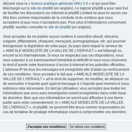
déclaré sous la «
licence publique générale GNU 2.0
» et qui peut être
téléchargé sur
le site de phpBB
(en anglais). Le logiciel phpBB a pour seul but
de faciliter les discussions sur internet et phpBB Limited ne peut en aucun cas
être tenu comme responsable de la conduite et du contenu que nous
acceptons et que nous n’acceptons pas. Pour plus d’informations concernant
phpBB, veuillez consulter
le site de phpBB
(en anglais).
Vous acceptez de ne publier aucun contenu à caractère abusif, obscène,
vulgaire, diffamatoire, choquant, menaçant, pornographique, etc. qui pourrait
transgresser la législation de votre pays, du pays dans lequel le serveur de
« AMICALE MODELISTE DE LA VALLEE DE L'HERAULT » est hébergé ou
encore la loi internationale. Si vous ne respectez pas ces dispositions, vous
vous exposez à un bannissement immédiat et définitif et nous nous réservons
le droit d’avertir votre fournisseur d’accès à internet et les autorités officielles.
L’adresse IP de tous les messages est enregistrée afin d’aider au renforcement
de ces conditions. Vous acceptez le fait que « AMICALE MODELISTE DE LA
VALLEE DE L'HERAULT » ait le droit de supprimer, de modifier, de déplacer ou
de verrouiller n’importe quel sujet et message à n’importe quel moment si nous
estimons cela nécessaire. En tant qu’utilisateur, vous acceptez que toutes les
informations que vous avez renseignées soient enregistrées dans notre base
de données. Bien que ces informations ne seront pas diffusées à une tierce
partie sans votre consentement, ni « AMICALE MODELISTE DE LA VALLEE
DE L'HERAULT », ni phpBB, ne pourront être tenus comme responsables en
cas de tentative de piratage informatique visant à compromettre vos données.