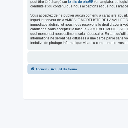
peut être téléchargé sur
le site de phpBB
(en anglais). Le logic
conduite et du contenu que nous acceptons et que nous n’acce
Vous acceptez de ne publier aucun contenu à caractère abusif, 
lequel le serveur de « AMICALE MODELISTE DE LA VALLEE DE L'
immédiat et définitif et nous nous réservons le droit d’avertir v
conditions. Vous acceptez le fait que « AMICALE MODELISTE DE
quel moment si nous estimons cela nécessaire. En tant qu’util
informations ne seront pas diffusées à une tierce partie s
tentative de piratage informatique visant à compromettre vos 
Accueil
Accueil du forum