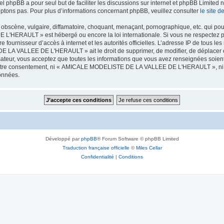
iel phpBB a pour seul but de faciliter les discussions sur internet et phpBB Limit
ptons pas. Pour plus d’informations concernant phpBB, veuillez consulter
le site 
obscène, vulgaire, diffamatoire, choquant, menaçant, pornographique, etc. qui pourr
HERAULT » est hébergé ou encore la loi internationale. Si vous ne respectez p
otre fournisseur d’accès à internet et les autorités officielles. L’adresse IP de tous
 LA VALLEE DE L'HERAULT » ait le droit de supprimer, de modifier, de déplacer ou
isateur, vous acceptez que toutes les informations que vous avez renseignées soie
ans votre consentement, ni « AMICALE MODELISTE DE LA VALLEE DE L'HERAULT », ni
données.
Développé par
phpBB
® Forum Software © phpBB Limited
Traduction française officielle
©
Miles Cellar
Confidentialité
|
Conditions