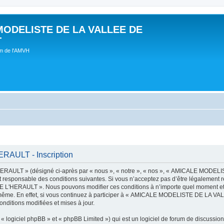
MODELISTE DE LA VALLEE DE
T
um de l'AMVH
AULT - Inscription
AULT » (désigné ci-après par « nous », « notre », « nos », « AMICALE MODE
t responsable des conditions suivantes. Si vous n’acceptez pas d’être légalement r
'HERAULT ». Nous pouvons modifier ces conditions à n’importe quel moment et n
s-même. En effet, si vous continuez à participer à « AMICALE MODELISTE DE LA V
nditions modifiées et mises à jour.
 logiciel phpBB » et « phpBB Limited ») qui est un logiciel de forum de discussio