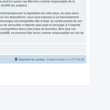
ed ne peut en aucun cas être tenu comme responsable de la
de phpBB
(en anglais).
ait transgresser la législation de votre pays, du pays dans
as ces dispositions, vous vous exposez à un bannissement
 les messages est enregistrée afin d’aider au renforcement de ces
 de verrouiller n’importe quel sujet et message à n’importe
nt enregistrées dans notre base de données. Bien que ces
 phpBB, ne pourront être tenus comme responsables en cas de
Supprimer les cookies
Fuseau horaire sur
UTC+02:00