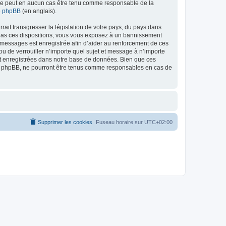
ed ne peut en aucun cas être tenu comme responsable de la
de phpBB
(en anglais).
ait transgresser la législation de votre pays, du pays dans
as ces dispositions, vous vous exposez à un bannissement
 les messages est enregistrée afin d’aider au renforcement de ces
 de verrouiller n’importe quel sujet et message à n’importe
nt enregistrées dans notre base de données. Bien que ces
 phpBB, ne pourront être tenus comme responsables en cas de
Supprimer les cookies
Fuseau horaire sur
UTC+02:00