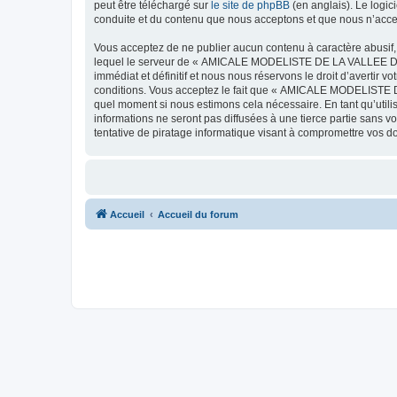
peut être téléchargé sur
le site de phpBB
(en anglais). Le logic
conduite et du contenu que nous acceptons et que nous n’acce
Vous acceptez de ne publier aucun contenu à caractère abusif, 
lequel le serveur de « AMICALE MODELISTE DE LA VALLEE DE L'
immédiat et définitif et nous nous réservons le droit d’avertir v
conditions. Vous acceptez le fait que « AMICALE MODELISTE DE
quel moment si nous estimons cela nécessaire. En tant qu’util
informations ne seront pas diffusées à une tierce partie s
tentative de piratage informatique visant à compromettre vos 
Accueil
Accueil du forum