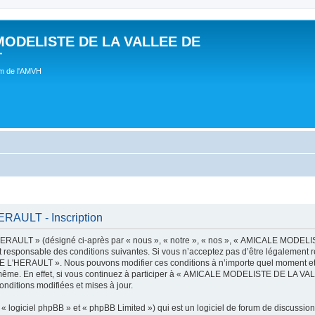
MODELISTE DE LA VALLEE DE
T
um de l'AMVH
AULT - Inscription
AULT » (désigné ci-après par « nous », « notre », « nos », « AMICALE MODE
t responsable des conditions suivantes. Si vous n’acceptez pas d’être légalement r
'HERAULT ». Nous pouvons modifier ces conditions à n’importe quel moment et n
s-même. En effet, si vous continuez à participer à « AMICALE MODELISTE DE LA V
nditions modifiées et mises à jour.
 logiciel phpBB » et « phpBB Limited ») qui est un logiciel de forum de discussio