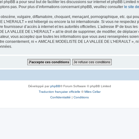
iel phpBB a pour seul but de faciliter les discussions sur internet et phpBB Limit
ptons pas. Pour plus d’informations concernant phpBB, veuillez consulter
le site 
obscène, vulgaire, diffamatoire, choquant, menaçant, pornographique, etc. qui pourr
HERAULT » est hébergé ou encore la loi internationale. Si vous ne respectez p
otre fournisseur d’accès à internet et les autorités officielles. L’adresse IP de tous
 LA VALLEE DE L'HERAULT » ait le droit de supprimer, de modifier, de déplacer ou
isateur, vous acceptez que toutes les informations que vous avez renseignées soie
ans votre consentement, ni « AMICALE MODELISTE DE LA VALLEE DE L'HERAULT », ni
données.
Développé par
phpBB
® Forum Software © phpBB Limited
Traduction française officielle
©
Miles Cellar
Confidentialité
|
Conditions