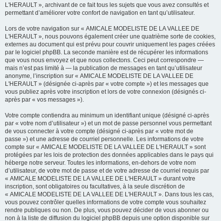
L'HERAULT », archivant de ce fait tous les sujets que vous avez consultés et
permettant d’améliorer votre confort de navigation en tant qu’utilisateur.
Lors de votre navigation sur « AMICALE MODELISTE DE LA VALLEE DE
L'HERAULT », nous pouvons également créer une quatrième sorte de cookies,
externes au document qui est prévu pour couvrir uniquement les pages créées
par le logiciel phpBB. La seconde manière est de récupérer les informations
que vous nous envoyez et que nous collectons. Ceci peut correspondre —
mais n’est pas limité à — la publication de messages en tant qu’utilisateur
anonyme, l’inscription sur « AMICALE MODELISTE DE LA VALLEE DE
L'HERAULT » (désignée ci-après par « votre compte ») et les messages que
vous publiez après votre inscription et lors de votre connexion (désignés ci-
après par « vos messages »).
Votre compte contiendra au minimum un identifiant unique (désigné ci-après
par « votre nom d’utilisateur ») et un mot de passe personnel vous permettant
de vous connecter à votre compte (désigné ci-après par « votre mot de
passe ») et une adresse de courriel personnelle. Les informations de votre
compte sur « AMICALE MODELISTE DE LA VALLEE DE L'HERAULT » sont
protégées par les lois de protection des données applicables dans le pays qui
héberge notre serveur. Toutes les informations, en-dehors de votre nom
d’utilisateur, de votre mot de passe et de votre adresse de courriel requis par
« AMICALE MODELISTE DE LA VALLEE DE L'HERAULT » durant votre
inscription, sont obligatoires ou facultatives, à la seule discrétion de
« AMICALE MODELISTE DE LA VALLEE DE L'HERAULT ». Dans tous les cas,
vous pouvez contrôler quelles informations de votre compte vous souhaitez
rendre publiques ou non. De plus, vous pouvez décider de vous abonner ou
non à la liste de diffusion du logiciel phpBB depuis une option disponible sur