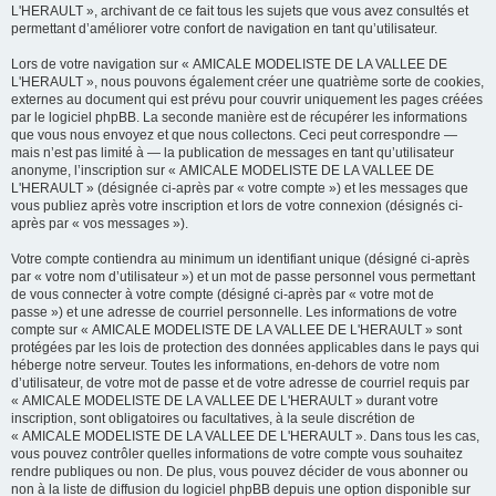
L'HERAULT », archivant de ce fait tous les sujets que vous avez consultés et
permettant d’améliorer votre confort de navigation en tant qu’utilisateur.
Lors de votre navigation sur « AMICALE MODELISTE DE LA VALLEE DE
L'HERAULT », nous pouvons également créer une quatrième sorte de cookies,
externes au document qui est prévu pour couvrir uniquement les pages créées
par le logiciel phpBB. La seconde manière est de récupérer les informations
que vous nous envoyez et que nous collectons. Ceci peut correspondre —
mais n’est pas limité à — la publication de messages en tant qu’utilisateur
anonyme, l’inscription sur « AMICALE MODELISTE DE LA VALLEE DE
L'HERAULT » (désignée ci-après par « votre compte ») et les messages que
vous publiez après votre inscription et lors de votre connexion (désignés ci-
après par « vos messages »).
Votre compte contiendra au minimum un identifiant unique (désigné ci-après
par « votre nom d’utilisateur ») et un mot de passe personnel vous permettant
de vous connecter à votre compte (désigné ci-après par « votre mot de
passe ») et une adresse de courriel personnelle. Les informations de votre
compte sur « AMICALE MODELISTE DE LA VALLEE DE L'HERAULT » sont
protégées par les lois de protection des données applicables dans le pays qui
héberge notre serveur. Toutes les informations, en-dehors de votre nom
d’utilisateur, de votre mot de passe et de votre adresse de courriel requis par
« AMICALE MODELISTE DE LA VALLEE DE L'HERAULT » durant votre
inscription, sont obligatoires ou facultatives, à la seule discrétion de
« AMICALE MODELISTE DE LA VALLEE DE L'HERAULT ». Dans tous les cas,
vous pouvez contrôler quelles informations de votre compte vous souhaitez
rendre publiques ou non. De plus, vous pouvez décider de vous abonner ou
non à la liste de diffusion du logiciel phpBB depuis une option disponible sur