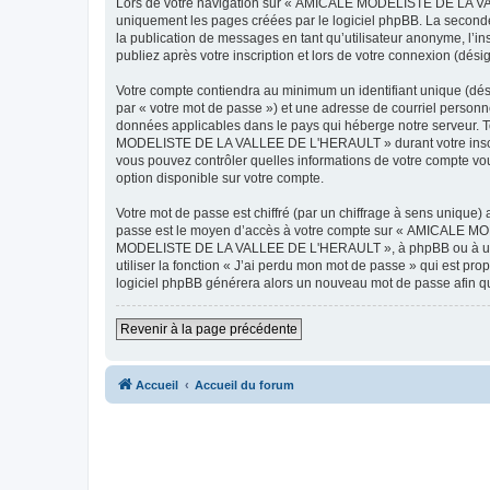
Lors de votre navigation sur « AMICALE MODELISTE DE LA VAL
uniquement les pages créées par le logiciel phpBB. La seconde
la publication de messages en tant qu’utilisateur anonyme, 
publiez après votre inscription et lors de votre connexion (dés
Votre compte contiendra au minimum un identifiant unique (dés
par « votre mot de passe ») et une adresse de courriel pers
données applicables dans le pays qui héberge notre serveur. To
MODELISTE DE LA VALLEE DE L'HERAULT » durant votre inscrip
vous pouvez contrôler quelles informations de votre compte vo
option disponible sur votre compte.
Votre mot de passe est chiffré (par un chiffrage à sens unique) 
passe est le moyen d’accès à votre compte sur « AMICALE M
MODELISTE DE LA VALLEE DE L'HERAULT », à phpBB ou à un site
utiliser la fonction « J’ai perdu mon mot de passe » qui est pro
logiciel phpBB générera alors un nouveau mot de passe afin qu
Revenir à la page précédente
Accueil
Accueil du forum