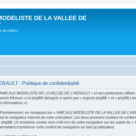
MODELISTE DE LA VALLEE DE
T
um de l'AMVH
LT - Politique de confidentialité
t « AMICALE MODELISTE DE LA VALLEE DE L'HERAULT » et ses partenaires affiliés (
r/forum ») et phpBB (désigné ci-après par « logiciel phpBB » et « phpBB Limited 
s informations »).
tes. Premièrement, en naviguant sur « AMICALE MODELISTE DE LA VALLEE DE L'HER
ar le navigateur internet de votre ordinateur. Les deux premiers cookies ne contienn
iel phpBB. Un troisième cookie sera créé lors de votre navigation sur les suje
ermettant d’améliorer votre confort de navigation en tant qu’utilisateur.