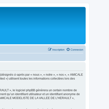
Inscription
Connexion
désignés ci-après par « nous », « notre », « nos », « AMICALE
») utilisent toutes les informations collectées lors des
AULT », le logiciel phpBB génèrera un certain nombre de
ent qu’un identifiant utilisateur et un identifiant anonyme de
ts de « AMICALE MODELISTE DE LA VALLEE DE L'HERAULT »,