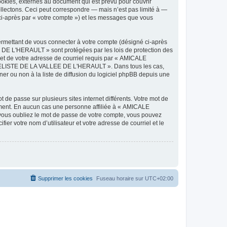
ies, externes au document qui est prévu pour couvrir
lectons. Ceci peut correspondre — mais n’est pas limité à —
-après par « votre compte ») et les messages que vous
ermettant de vous connecter à votre compte (désigné ci-après
DE L'HERAULT » sont protégées par les lois de protection des
 et de votre adresse de courriel requis par « AMICALE
ODELISTE DE LA VALLEE DE L'HERAULT ». Dans tous les cas,
r ou non à la liste de diffusion du logiciel phpBB depuis une
 de passe sur plusieurs sites internet différents. Votre mot de
ent. En aucun cas une personne affiliée à « AMICALE
ous oubliez le mot de passe de votre compte, vous pouvez
ier votre nom d’utilisateur et votre adresse de courriel et le
Supprimer les cookies
Fuseau horaire sur
UTC+02:00