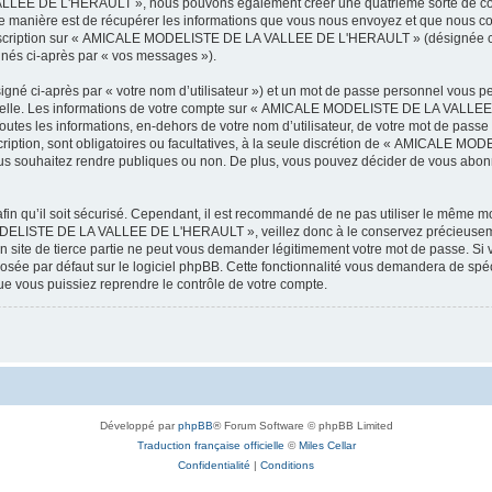
LEE DE L'HERAULT », nous pouvons également créer une quatrième sorte de cook
 manière est de récupérer les informations que vous nous envoyez et que nous col
l’inscription sur « AMICALE MODELISTE DE LA VALLEE DE L'HERAULT » (désignée ci
ignés ci-après par « vos messages »).
igné ci-après par « votre nom d’utilisateur ») et un mot de passe personnel vous p
onnelle. Les informations de votre compte sur « AMICALE MODELISTE DE LA VALLEE 
utes les informations, en-dehors de votre nom d’utilisateur, de votre mot de passe
tion, sont obligatoires ou facultatives, à la seule discrétion de « AMICALE M
us souhaitez rendre publiques ou non. De plus, vous pouvez décider de vous abonne
afin qu’il soit sécurisé. Cependant, il est recommandé de ne pas utiliser le même mot
ODELISTE DE LA VALLEE DE L'HERAULT », veillez donc à le conservez précieusem
 de tierce partie ne peut vous demander légitimement votre mot de passe. Si v
posée par défaut sur le logiciel phpBB. Cette fonctionnalité vous demandera de spécif
e vous puissiez reprendre le contrôle de votre compte.
Développé par
phpBB
® Forum Software © phpBB Limited
Traduction française officielle
©
Miles Cellar
Confidentialité
|
Conditions