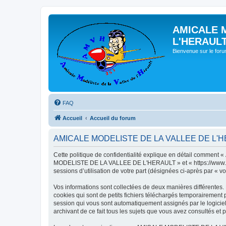
AMICALE 
L'HERAUL
Bienvenue sur le for
FAQ
Accueil
Accueil du forum
AMICALE MODELISTE DE LA VALLEE DE L'HERAU
Cette politique de confidentialité explique en détail commen
MODELISTE DE LA VALLEE DE L'HERAULT » et « https://www.amvh.f
sessions d’utilisation de votre part (désignées ci-après par « vo
Vos informations sont collectées de deux manières différen
cookies qui sont de petits fichiers téléchargés temporairement p
session qui vous sont automatiquement assignés par le logic
archivant de ce fait tous les sujets que vous avez consultés et p