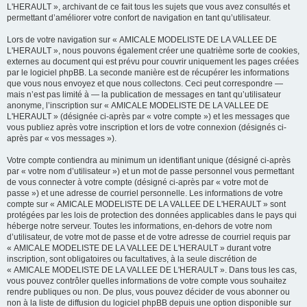
L'HERAULT », archivant de ce fait tous les sujets que vous avez consultés et
permettant d’améliorer votre confort de navigation en tant qu’utilisateur.
Lors de votre navigation sur « AMICALE MODELISTE DE LA VALLEE DE
L'HERAULT », nous pouvons également créer une quatrième sorte de cookies,
externes au document qui est prévu pour couvrir uniquement les pages créées
par le logiciel phpBB. La seconde manière est de récupérer les informations
que vous nous envoyez et que nous collectons. Ceci peut correspondre —
mais n’est pas limité à — la publication de messages en tant qu’utilisateur
anonyme, l’inscription sur « AMICALE MODELISTE DE LA VALLEE DE
L'HERAULT » (désignée ci-après par « votre compte ») et les messages que
vous publiez après votre inscription et lors de votre connexion (désignés ci-
après par « vos messages »).
Votre compte contiendra au minimum un identifiant unique (désigné ci-après
par « votre nom d’utilisateur ») et un mot de passe personnel vous permettant
de vous connecter à votre compte (désigné ci-après par « votre mot de
passe ») et une adresse de courriel personnelle. Les informations de votre
compte sur « AMICALE MODELISTE DE LA VALLEE DE L'HERAULT » sont
protégées par les lois de protection des données applicables dans le pays qui
héberge notre serveur. Toutes les informations, en-dehors de votre nom
d’utilisateur, de votre mot de passe et de votre adresse de courriel requis par
« AMICALE MODELISTE DE LA VALLEE DE L'HERAULT » durant votre
inscription, sont obligatoires ou facultatives, à la seule discrétion de
« AMICALE MODELISTE DE LA VALLEE DE L'HERAULT ». Dans tous les cas,
vous pouvez contrôler quelles informations de votre compte vous souhaitez
rendre publiques ou non. De plus, vous pouvez décider de vous abonner ou
non à la liste de diffusion du logiciel phpBB depuis une option disponible sur