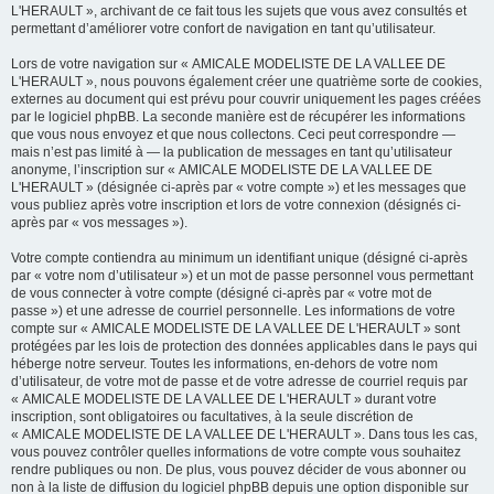
L'HERAULT », archivant de ce fait tous les sujets que vous avez consultés et
permettant d’améliorer votre confort de navigation en tant qu’utilisateur.
Lors de votre navigation sur « AMICALE MODELISTE DE LA VALLEE DE
L'HERAULT », nous pouvons également créer une quatrième sorte de cookies,
externes au document qui est prévu pour couvrir uniquement les pages créées
par le logiciel phpBB. La seconde manière est de récupérer les informations
que vous nous envoyez et que nous collectons. Ceci peut correspondre —
mais n’est pas limité à — la publication de messages en tant qu’utilisateur
anonyme, l’inscription sur « AMICALE MODELISTE DE LA VALLEE DE
L'HERAULT » (désignée ci-après par « votre compte ») et les messages que
vous publiez après votre inscription et lors de votre connexion (désignés ci-
après par « vos messages »).
Votre compte contiendra au minimum un identifiant unique (désigné ci-après
par « votre nom d’utilisateur ») et un mot de passe personnel vous permettant
de vous connecter à votre compte (désigné ci-après par « votre mot de
passe ») et une adresse de courriel personnelle. Les informations de votre
compte sur « AMICALE MODELISTE DE LA VALLEE DE L'HERAULT » sont
protégées par les lois de protection des données applicables dans le pays qui
héberge notre serveur. Toutes les informations, en-dehors de votre nom
d’utilisateur, de votre mot de passe et de votre adresse de courriel requis par
« AMICALE MODELISTE DE LA VALLEE DE L'HERAULT » durant votre
inscription, sont obligatoires ou facultatives, à la seule discrétion de
« AMICALE MODELISTE DE LA VALLEE DE L'HERAULT ». Dans tous les cas,
vous pouvez contrôler quelles informations de votre compte vous souhaitez
rendre publiques ou non. De plus, vous pouvez décider de vous abonner ou
non à la liste de diffusion du logiciel phpBB depuis une option disponible sur