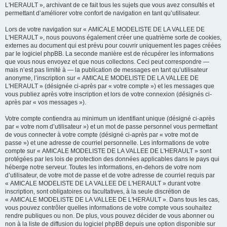
L'HERAULT », archivant de ce fait tous les sujets que vous avez consultés et
permettant d’améliorer votre confort de navigation en tant qu’utilisateur.
Lors de votre navigation sur « AMICALE MODELISTE DE LA VALLEE DE
L'HERAULT », nous pouvons également créer une quatrième sorte de cookies,
externes au document qui est prévu pour couvrir uniquement les pages créées
par le logiciel phpBB. La seconde manière est de récupérer les informations
que vous nous envoyez et que nous collectons. Ceci peut correspondre —
mais n’est pas limité à — la publication de messages en tant qu’utilisateur
anonyme, l’inscription sur « AMICALE MODELISTE DE LA VALLEE DE
L'HERAULT » (désignée ci-après par « votre compte ») et les messages que
vous publiez après votre inscription et lors de votre connexion (désignés ci-
après par « vos messages »).
Votre compte contiendra au minimum un identifiant unique (désigné ci-après
par « votre nom d’utilisateur ») et un mot de passe personnel vous permettant
de vous connecter à votre compte (désigné ci-après par « votre mot de
passe ») et une adresse de courriel personnelle. Les informations de votre
compte sur « AMICALE MODELISTE DE LA VALLEE DE L'HERAULT » sont
protégées par les lois de protection des données applicables dans le pays qui
héberge notre serveur. Toutes les informations, en-dehors de votre nom
d’utilisateur, de votre mot de passe et de votre adresse de courriel requis par
« AMICALE MODELISTE DE LA VALLEE DE L'HERAULT » durant votre
inscription, sont obligatoires ou facultatives, à la seule discrétion de
« AMICALE MODELISTE DE LA VALLEE DE L'HERAULT ». Dans tous les cas,
vous pouvez contrôler quelles informations de votre compte vous souhaitez
rendre publiques ou non. De plus, vous pouvez décider de vous abonner ou
non à la liste de diffusion du logiciel phpBB depuis une option disponible sur