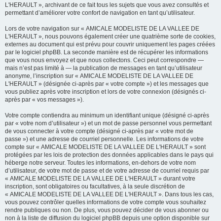
L'HERAULT », archivant de ce fait tous les sujets que vous avez consultés et
permettant d’améliorer votre confort de navigation en tant qu’utilisateur.
Lors de votre navigation sur « AMICALE MODELISTE DE LA VALLEE DE
L'HERAULT », nous pouvons également créer une quatrième sorte de cookies,
externes au document qui est prévu pour couvrir uniquement les pages créées
par le logiciel phpBB. La seconde manière est de récupérer les informations
que vous nous envoyez et que nous collectons. Ceci peut correspondre —
mais n’est pas limité à — la publication de messages en tant qu’utilisateur
anonyme, l’inscription sur « AMICALE MODELISTE DE LA VALLEE DE
L'HERAULT » (désignée ci-après par « votre compte ») et les messages que
vous publiez après votre inscription et lors de votre connexion (désignés ci-
après par « vos messages »).
Votre compte contiendra au minimum un identifiant unique (désigné ci-après
par « votre nom d’utilisateur ») et un mot de passe personnel vous permettant
de vous connecter à votre compte (désigné ci-après par « votre mot de
passe ») et une adresse de courriel personnelle. Les informations de votre
compte sur « AMICALE MODELISTE DE LA VALLEE DE L'HERAULT » sont
protégées par les lois de protection des données applicables dans le pays qui
héberge notre serveur. Toutes les informations, en-dehors de votre nom
d’utilisateur, de votre mot de passe et de votre adresse de courriel requis par
« AMICALE MODELISTE DE LA VALLEE DE L'HERAULT » durant votre
inscription, sont obligatoires ou facultatives, à la seule discrétion de
« AMICALE MODELISTE DE LA VALLEE DE L'HERAULT ». Dans tous les cas,
vous pouvez contrôler quelles informations de votre compte vous souhaitez
rendre publiques ou non. De plus, vous pouvez décider de vous abonner ou
non à la liste de diffusion du logiciel phpBB depuis une option disponible sur