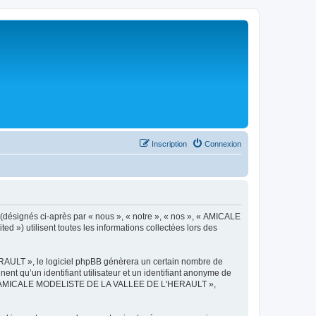
Inscription
Connexion
désignés ci-après par « nous », « notre », « nos », « AMICALE
») utilisent toutes les informations collectées lors des
AULT », le logiciel phpBB génèrera un certain nombre de
ent qu’un identifiant utilisateur et un identifiant anonyme de
ts de « AMICALE MODELISTE DE LA VALLEE DE L'HERAULT »,