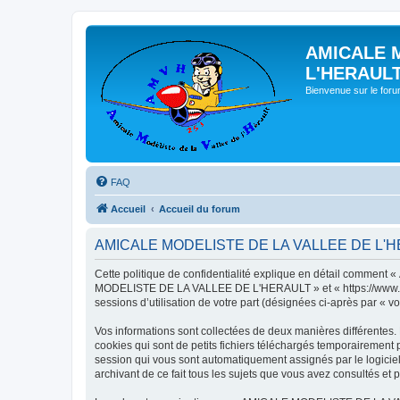
AMICALE 
L'HERAUL
Bienvenue sur le for
FAQ
Accueil
Accueil du forum
AMICALE MODELISTE DE LA VALLEE DE L'HERAU
Cette politique de confidentialité explique en détail commen
MODELISTE DE LA VALLEE DE L'HERAULT » et « https://www.amvh.f
sessions d’utilisation de votre part (désignées ci-après par « vo
Vos informations sont collectées de deux manières différen
cookies qui sont de petits fichiers téléchargés temporairement p
session qui vous sont automatiquement assignés par le logic
archivant de ce fait tous les sujets que vous avez consultés et p