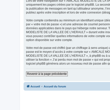
Lors de votre navigation sur « AMICALE MODELISTE DE LA VAL
uniquement les pages créées par le logiciel phpBB. La seconde
la publication de messages en tant qu’utilisateur anonyme, 
publiez après votre inscription et lors de votre connexion (dés
Votre compte contiendra au minimum un identifiant unique (dés
par « votre mot de passe ») et une adresse de courriel pers
données applicables dans le pays qui héberge notre serveur. To
MODELISTE DE LA VALLEE DE L'HERAULT » durant votre inscrip
vous pouvez contrôler quelles informations de votre compte vo
option disponible sur votre compte.
Votre mot de passe est chiffré (par un chiffrage à sens unique) 
passe est le moyen d’accès à votre compte sur « AMICALE M
MODELISTE DE LA VALLEE DE L'HERAULT », à phpBB ou à un site
utiliser la fonction « J’ai perdu mon mot de passe » qui est pro
logiciel phpBB générera alors un nouveau mot de passe afin qu
Revenir à la page précédente
Accueil
Accueil du forum