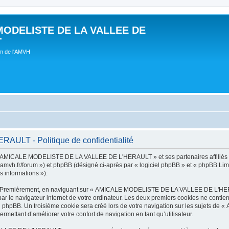
MODELISTE DE LA VALLEE DE
T
um de l'AMVH
LT - Politique de confidentialité
t « AMICALE MODELISTE DE LA VALLEE DE L'HERAULT » et ses partenaires affiliés (
r/forum ») et phpBB (désigné ci-après par « logiciel phpBB » et « phpBB Limited 
s informations »).
tes. Premièrement, en naviguant sur « AMICALE MODELISTE DE LA VALLEE DE L'HER
ar le navigateur internet de votre ordinateur. Les deux premiers cookies ne contienn
iel phpBB. Un troisième cookie sera créé lors de votre navigation sur les suje
ermettant d’améliorer votre confort de navigation en tant qu’utilisateur.