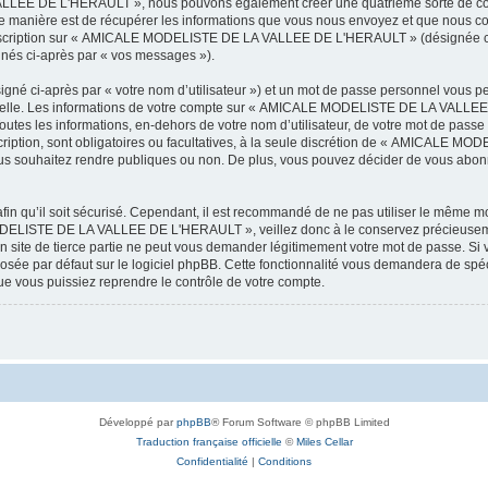
LEE DE L'HERAULT », nous pouvons également créer une quatrième sorte de cook
 manière est de récupérer les informations que vous nous envoyez et que nous col
l’inscription sur « AMICALE MODELISTE DE LA VALLEE DE L'HERAULT » (désignée ci
ignés ci-après par « vos messages »).
igné ci-après par « votre nom d’utilisateur ») et un mot de passe personnel vous p
onnelle. Les informations de votre compte sur « AMICALE MODELISTE DE LA VALLEE 
utes les informations, en-dehors de votre nom d’utilisateur, de votre mot de passe
tion, sont obligatoires ou facultatives, à la seule discrétion de « AMICALE M
us souhaitez rendre publiques ou non. De plus, vous pouvez décider de vous abonne
afin qu’il soit sécurisé. Cependant, il est recommandé de ne pas utiliser le même mot
ODELISTE DE LA VALLEE DE L'HERAULT », veillez donc à le conservez précieusem
 de tierce partie ne peut vous demander légitimement votre mot de passe. Si v
posée par défaut sur le logiciel phpBB. Cette fonctionnalité vous demandera de spécif
e vous puissiez reprendre le contrôle de votre compte.
Développé par
phpBB
® Forum Software © phpBB Limited
Traduction française officielle
©
Miles Cellar
Confidentialité
|
Conditions