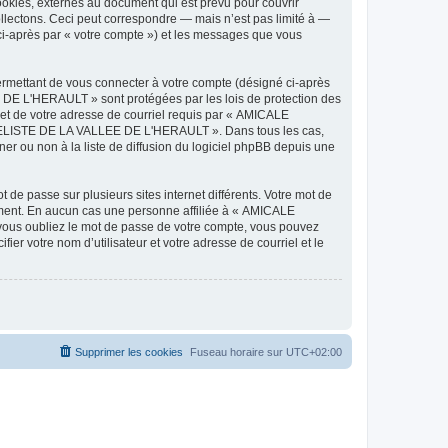
ies, externes au document qui est prévu pour couvrir
lectons. Ceci peut correspondre — mais n’est pas limité à —
-après par « votre compte ») et les messages que vous
ermettant de vous connecter à votre compte (désigné ci-après
DE L'HERAULT » sont protégées par les lois de protection des
 et de votre adresse de courriel requis par « AMICALE
ODELISTE DE LA VALLEE DE L'HERAULT ». Dans tous les cas,
r ou non à la liste de diffusion du logiciel phpBB depuis une
 de passe sur plusieurs sites internet différents. Votre mot de
ent. En aucun cas une personne affiliée à « AMICALE
ous oubliez le mot de passe de votre compte, vous pouvez
ier votre nom d’utilisateur et votre adresse de courriel et le
Supprimer les cookies
Fuseau horaire sur
UTC+02:00