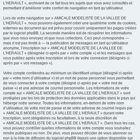
L'HERAULT », archivant de ce fait tous les sujets que vous avez consultés et
permettant d’améliorer votre confort de navigation en tant qu’utilisateur.
Lors de votre navigation sur « AMICALE MODELISTE DE LA VALLEE DE
L'HERAULT », nous pouvons également créer une quatrième sorte de cookies,
externes au document qui est prévu pour couvrir uniquement les pages créées
par le logiciel phpBB. La seconde manière est de récupérer les informations
que vous nous envoyez et que nous collectons. Ceci peut correspondre —
mais n’est pas limité à — la publication de messages en tant qu’utilisateur
anonyme, l’inscription sur « AMICALE MODELISTE DE LA VALLEE DE
L'HERAULT » (désignée ci-après par « votre compte ») et les messages que
vous publiez après votre inscription et lors de votre connexion (désignés ci-
après par « vos messages »).
Votre compte contiendra au minimum un identifiant unique (désigné ci-après
par « votre nom d’utilisateur ») et un mot de passe personnel vous permettant
de vous connecter à votre compte (désigné ci-après par « votre mot de
passe ») et une adresse de courriel personnelle. Les informations de votre
compte sur « AMICALE MODELISTE DE LA VALLEE DE L'HERAULT » sont
protégées par les lois de protection des données applicables dans le pays qui
héberge notre serveur. Toutes les informations, en-dehors de votre nom
d’utilisateur, de votre mot de passe et de votre adresse de courriel requis par
« AMICALE MODELISTE DE LA VALLEE DE L'HERAULT » durant votre
inscription, sont obligatoires ou facultatives, à la seule discrétion de
« AMICALE MODELISTE DE LA VALLEE DE L'HERAULT ». Dans tous les cas,
vous pouvez contrôler quelles informations de votre compte vous souhaitez
rendre publiques ou non. De plus, vous pouvez décider de vous abonner ou
non à la liste de diffusion du logiciel phpBB depuis une option disponible sur