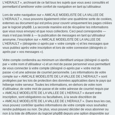
L'HERAULT », archivant de ce fait tous les sujets que vous avez consultés et
permettant d’améliorer votre confort de navigation en tant qu’utilisateur.
Lors de votre navigation sur « AMICALE MODELISTE DE LA VALLEE DE
L'HERAULT », nous pouvons également créer une quatrième sorte de cookies,
externes au document qui est prévu pour couvrir uniquement les pages créées
par le logiciel phpBB. La seconde manière est de récupérer les informations
que vous nous envoyez et que nous collectons. Ceci peut correspondre —
mais n’est pas limité à — la publication de messages en tant qu’utilisateur
anonyme, l’inscription sur « AMICALE MODELISTE DE LA VALLEE DE
L'HERAULT » (désignée ci-après par « votre compte ») et les messages que
vous publiez après votre inscription et lors de votre connexion (désignés ci-
après par « vos messages »).
Votre compte contiendra au minimum un identifiant unique (désigné ci-après
par « votre nom d’utilisateur ») et un mot de passe personnel vous permettant
de vous connecter à votre compte (désigné ci-après par « votre mot de
passe ») et une adresse de courriel personnelle. Les informations de votre
compte sur « AMICALE MODELISTE DE LA VALLEE DE L'HERAULT » sont
protégées par les lois de protection des données applicables dans le pays qui
héberge notre serveur. Toutes les informations, en-dehors de votre nom
d’utilisateur, de votre mot de passe et de votre adresse de courriel requis par
« AMICALE MODELISTE DE LA VALLEE DE L'HERAULT » durant votre
inscription, sont obligatoires ou facultatives, à la seule discrétion de
« AMICALE MODELISTE DE LA VALLEE DE L'HERAULT ». Dans tous les cas,
vous pouvez contrôler quelles informations de votre compte vous souhaitez
rendre publiques ou non. De plus, vous pouvez décider de vous abonner ou
non à la liste de diffusion du logiciel phpBB depuis une option disponible sur