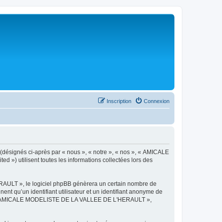
Inscription
Connexion
désignés ci-après par « nous », « notre », « nos », « AMICALE
») utilisent toutes les informations collectées lors des
AULT », le logiciel phpBB génèrera un certain nombre de
ent qu’un identifiant utilisateur et un identifiant anonyme de
ts de « AMICALE MODELISTE DE LA VALLEE DE L'HERAULT »,