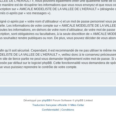
LEE DE L'HERAULT », nous pouvons également créer une quatrième sorte de cook
 manière est de récupérer les informations que vous nous envoyez et que nous col
l’inscription sur « AMICALE MODELISTE DE LA VALLEE DE L'HERAULT » (désignée ci
ignés ci-après par « vos messages »).
igné ci-après par « votre nom d’utilisateur ») et un mot de passe personnel vous p
onnelle. Les informations de votre compte sur « AMICALE MODELISTE DE LA VALLEE 
utes les informations, en-dehors de votre nom d’utilisateur, de votre mot de passe
tion, sont obligatoires ou facultatives, à la seule discrétion de « AMICALE M
us souhaitez rendre publiques ou non. De plus, vous pouvez décider de vous abonne
afin qu’il soit sécurisé. Cependant, il est recommandé de ne pas utiliser le même mot
ODELISTE DE LA VALLEE DE L'HERAULT », veillez donc à le conservez précieusem
 de tierce partie ne peut vous demander légitimement votre mot de passe. Si v
posée par défaut sur le logiciel phpBB. Cette fonctionnalité vous demandera de spécif
e vous puissiez reprendre le contrôle de votre compte.
Développé par
phpBB
® Forum Software © phpBB Limited
Traduction française officielle
©
Miles Cellar
Confidentialité
|
Conditions