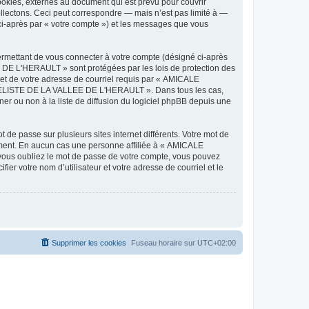
ies, externes au document qui est prévu pour couvrir
lectons. Ceci peut correspondre — mais n’est pas limité à —
-après par « votre compte ») et les messages que vous
ermettant de vous connecter à votre compte (désigné ci-après
DE L'HERAULT » sont protégées par les lois de protection des
 et de votre adresse de courriel requis par « AMICALE
ODELISTE DE LA VALLEE DE L'HERAULT ». Dans tous les cas,
r ou non à la liste de diffusion du logiciel phpBB depuis une
 de passe sur plusieurs sites internet différents. Votre mot de
ent. En aucun cas une personne affiliée à « AMICALE
ous oubliez le mot de passe de votre compte, vous pouvez
ier votre nom d’utilisateur et votre adresse de courriel et le
Supprimer les cookies
Fuseau horaire sur
UTC+02:00