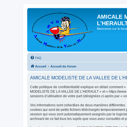
AMICALE 
L'HERAUL
Bienvenue sur le for
FAQ
Accueil
Accueil du forum
AMICALE MODELISTE DE LA VALLEE DE L'HERAU
Cette politique de confidentialité explique en détail commen
MODELISTE DE LA VALLEE DE L'HERAULT » et « https://www.amvh.f
sessions d’utilisation de votre part (désignées ci-après par « vo
Vos informations sont collectées de deux manières différen
cookies qui sont de petits fichiers téléchargés temporairement p
session qui vous sont automatiquement assignés par le logic
archivant de ce fait tous les sujets que vous avez consultés et p