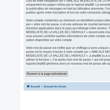
Lors de votre navigation sur « AMICALE MODELISTE DE LA VAL
uniquement les pages créées par le logiciel phpBB. La seconde
la publication de messages en tant qu’utilisateur anonyme, 
publiez après votre inscription et lors de votre connexion (dés
Votre compte contiendra au minimum un identifiant unique (dés
par « votre mot de passe ») et une adresse de courriel pers
données applicables dans le pays qui héberge notre serveur. To
MODELISTE DE LA VALLEE DE L'HERAULT » durant votre inscrip
vous pouvez contrôler quelles informations de votre compte vo
option disponible sur votre compte.
Votre mot de passe est chiffré (par un chiffrage à sens unique) 
passe est le moyen d’accès à votre compte sur « AMICALE M
MODELISTE DE LA VALLEE DE L'HERAULT », à phpBB ou à un site
utiliser la fonction « J’ai perdu mon mot de passe » qui est pro
logiciel phpBB générera alors un nouveau mot de passe afin qu
Revenir à la page précédente
Accueil
Accueil du forum