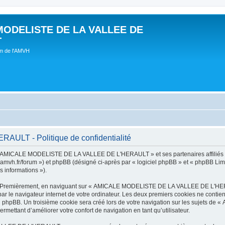
MODELISTE DE LA VALLEE DE
T
um de l'AMVH
LT - Politique de confidentialité
t « AMICALE MODELISTE DE LA VALLEE DE L'HERAULT » et ses partenaires affiliés (
r/forum ») et phpBB (désigné ci-après par « logiciel phpBB » et « phpBB Limited 
s informations »).
tes. Premièrement, en naviguant sur « AMICALE MODELISTE DE LA VALLEE DE L'HER
ar le navigateur internet de votre ordinateur. Les deux premiers cookies ne contienn
iel phpBB. Un troisième cookie sera créé lors de votre navigation sur les suje
ermettant d’améliorer votre confort de navigation en tant qu’utilisateur.