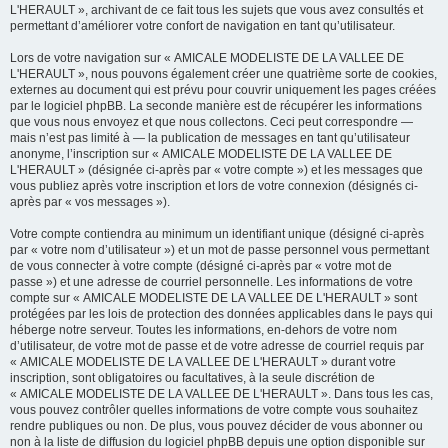
L'HERAULT », archivant de ce fait tous les sujets que vous avez consultés et
permettant d’améliorer votre confort de navigation en tant qu’utilisateur.
Lors de votre navigation sur « AMICALE MODELISTE DE LA VALLEE DE
L'HERAULT », nous pouvons également créer une quatrième sorte de cookies,
externes au document qui est prévu pour couvrir uniquement les pages créées
par le logiciel phpBB. La seconde manière est de récupérer les informations
que vous nous envoyez et que nous collectons. Ceci peut correspondre —
mais n’est pas limité à — la publication de messages en tant qu’utilisateur
anonyme, l’inscription sur « AMICALE MODELISTE DE LA VALLEE DE
L'HERAULT » (désignée ci-après par « votre compte ») et les messages que
vous publiez après votre inscription et lors de votre connexion (désignés ci-
après par « vos messages »).
Votre compte contiendra au minimum un identifiant unique (désigné ci-après
par « votre nom d’utilisateur ») et un mot de passe personnel vous permettant
de vous connecter à votre compte (désigné ci-après par « votre mot de
passe ») et une adresse de courriel personnelle. Les informations de votre
compte sur « AMICALE MODELISTE DE LA VALLEE DE L'HERAULT » sont
protégées par les lois de protection des données applicables dans le pays qui
héberge notre serveur. Toutes les informations, en-dehors de votre nom
d’utilisateur, de votre mot de passe et de votre adresse de courriel requis par
« AMICALE MODELISTE DE LA VALLEE DE L'HERAULT » durant votre
inscription, sont obligatoires ou facultatives, à la seule discrétion de
« AMICALE MODELISTE DE LA VALLEE DE L'HERAULT ». Dans tous les cas,
vous pouvez contrôler quelles informations de votre compte vous souhaitez
rendre publiques ou non. De plus, vous pouvez décider de vous abonner ou
non à la liste de diffusion du logiciel phpBB depuis une option disponible sur