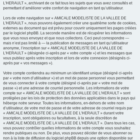
L'HERAULT », archivant de ce fait tous les sujets que vous avez consultés et
permettant d’améliorer votre confort de navigation en tant qu’utilisateur.
Lors de votre navigation sur « AMICALE MODELISTE DE LA VALLEE DE
L'HERAULT », nous pouvons également créer une quatrième sorte de cookies,
externes au document qui est prévu pour couvrir uniquement les pages créées
par le logiciel phpBB. La seconde manière est de récupérer les informations
que vous nous envoyez et que nous collectons. Ceci peut correspondre —
mais n’est pas limité à — la publication de messages en tant qu’utilisateur
anonyme, l’inscription sur « AMICALE MODELISTE DE LA VALLEE DE
L'HERAULT » (désignée ci-après par « votre compte ») et les messages que
vous publiez après votre inscription et lors de votre connexion (désignés ci-
après par « vos messages »).
Votre compte contiendra au minimum un identifiant unique (désigné ci-après
par « votre nom d’utilisateur ») et un mot de passe personnel vous permettant
de vous connecter à votre compte (désigné ci-après par « votre mot de
passe ») et une adresse de courriel personnelle. Les informations de votre
compte sur « AMICALE MODELISTE DE LA VALLEE DE L'HERAULT » sont
protégées par les lois de protection des données applicables dans le pays qui
héberge notre serveur. Toutes les informations, en-dehors de votre nom
d’utilisateur, de votre mot de passe et de votre adresse de courriel requis par
« AMICALE MODELISTE DE LA VALLEE DE L'HERAULT » durant votre
inscription, sont obligatoires ou facultatives, à la seule discrétion de
« AMICALE MODELISTE DE LA VALLEE DE L'HERAULT ». Dans tous les cas,
vous pouvez contrôler quelles informations de votre compte vous souhaitez
rendre publiques ou non. De plus, vous pouvez décider de vous abonner ou
non à la liste de diffusion du logiciel phpBB depuis une option disponible sur