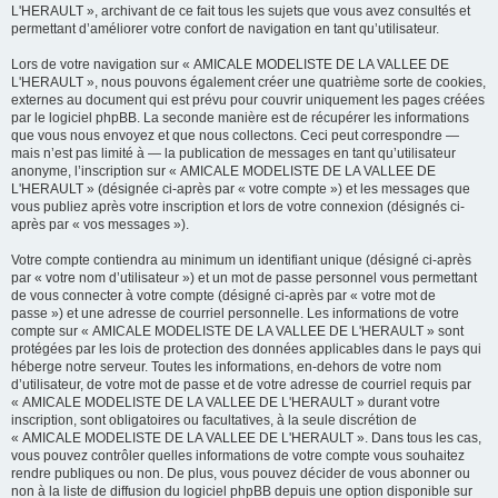
L'HERAULT », archivant de ce fait tous les sujets que vous avez consultés et
permettant d’améliorer votre confort de navigation en tant qu’utilisateur.
Lors de votre navigation sur « AMICALE MODELISTE DE LA VALLEE DE
L'HERAULT », nous pouvons également créer une quatrième sorte de cookies,
externes au document qui est prévu pour couvrir uniquement les pages créées
par le logiciel phpBB. La seconde manière est de récupérer les informations
que vous nous envoyez et que nous collectons. Ceci peut correspondre —
mais n’est pas limité à — la publication de messages en tant qu’utilisateur
anonyme, l’inscription sur « AMICALE MODELISTE DE LA VALLEE DE
L'HERAULT » (désignée ci-après par « votre compte ») et les messages que
vous publiez après votre inscription et lors de votre connexion (désignés ci-
après par « vos messages »).
Votre compte contiendra au minimum un identifiant unique (désigné ci-après
par « votre nom d’utilisateur ») et un mot de passe personnel vous permettant
de vous connecter à votre compte (désigné ci-après par « votre mot de
passe ») et une adresse de courriel personnelle. Les informations de votre
compte sur « AMICALE MODELISTE DE LA VALLEE DE L'HERAULT » sont
protégées par les lois de protection des données applicables dans le pays qui
héberge notre serveur. Toutes les informations, en-dehors de votre nom
d’utilisateur, de votre mot de passe et de votre adresse de courriel requis par
« AMICALE MODELISTE DE LA VALLEE DE L'HERAULT » durant votre
inscription, sont obligatoires ou facultatives, à la seule discrétion de
« AMICALE MODELISTE DE LA VALLEE DE L'HERAULT ». Dans tous les cas,
vous pouvez contrôler quelles informations de votre compte vous souhaitez
rendre publiques ou non. De plus, vous pouvez décider de vous abonner ou
non à la liste de diffusion du logiciel phpBB depuis une option disponible sur