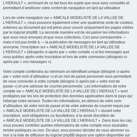
L'HERAULT », archivant de ce fait tous les sujets que vous avez consultés et
permettant d’améliorer votre confort de navigation en tant qu’utilisateur.
Lors de votre navigation sur « AMICALE MODELISTE DE LA VALLEE DE
L'HERAULT », nous pouvons également créer une quatrième sorte de cookies,
externes au document qui est prévu pour couvrir uniquement les pages créées
par le logiciel phpBB. La seconde manière est de récupérer les informations
que vous nous envoyez et que nous collectons. Ceci peut correspondre —
mais n’est pas limité à — la publication de messages en tant qu’utilisateur
anonyme, l’inscription sur « AMICALE MODELISTE DE LA VALLEE DE
L'HERAULT » (désignée ci-après par « votre compte ») et les messages que
vous publiez après votre inscription et lors de votre connexion (désignés ci-
après par « vos messages »).
Votre compte contiendra au minimum un identifiant unique (désigné ci-après
par « votre nom d’utilisateur ») et un mot de passe personnel vous permettant
de vous connecter à votre compte (désigné ci-après par « votre mot de
passe ») et une adresse de courriel personnelle. Les informations de votre
compte sur « AMICALE MODELISTE DE LA VALLEE DE L'HERAULT » sont
protégées par les lois de protection des données applicables dans le pays qui
héberge notre serveur. Toutes les informations, en-dehors de votre nom
d’utilisateur, de votre mot de passe et de votre adresse de courriel requis par
« AMICALE MODELISTE DE LA VALLEE DE L'HERAULT » durant votre
inscription, sont obligatoires ou facultatives, à la seule discrétion de
« AMICALE MODELISTE DE LA VALLEE DE L'HERAULT ». Dans tous les cas,
vous pouvez contrôler quelles informations de votre compte vous souhaitez
rendre publiques ou non. De plus, vous pouvez décider de vous abonner ou
non à la liste de diffusion du logiciel phpBB depuis une option disponible sur