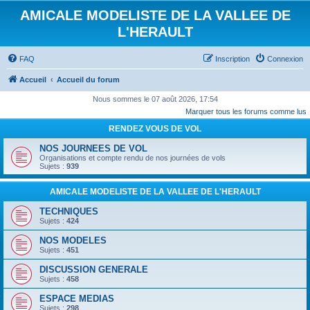
AMICALE MODELISTE DE LA VALLEE DE
L'HERAULT
FAQ
Inscription
Connexion
Accueil
Accueil du forum
Nous sommes le 07 août 2026, 17:54
Marquer tous les forums comme lus
RENDEZ VOUS DE VOL
NOS JOURNEES DE VOL
Organisations et compte rendu de nos journées de vols
Sujets :
939
AMICALE MODELISTE DE LA VALLEE DE L'HERAULT
TECHNIQUES
Sujets :
424
NOS MODELES
Sujets :
451
DISCUSSION GENERALE
Sujets :
458
ESPACE MEDIAS
Sujets :
298