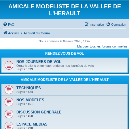
AMICALE MODELISTE DE LA VALLEE DE
L'HERAULT
FAQ
Inscription
Connexion
Accueil
Accueil du forum
Nous sommes le 09 août 2026, 11:47
Marquer tous les forums comme lus
RENDEZ VOUS DE VOL
NOS JOURNEES DE VOL
Organisations et compte rendu de nos journées de vols
Sujets :
939
AMICALE MODELISTE DE LA VALLEE DE L'HERAULT
TECHNIQUES
Sujets :
424
NOS MODELES
Sujets :
451
DISCUSSION GENERALE
Sujets :
458
ESPACE MEDIAS
Sujets :
298