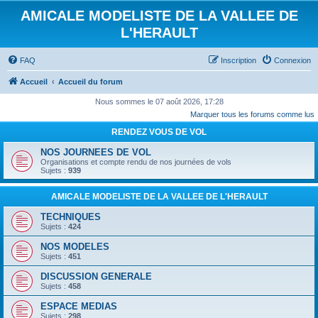
AMICALE MODELISTE DE LA VALLEE DE
L'HERAULT
FAQ
Inscription
Connexion
Accueil
Accueil du forum
Nous sommes le 07 août 2026, 17:28
Marquer tous les forums comme lus
RENDEZ VOUS DE VOL
NOS JOURNEES DE VOL
Organisations et compte rendu de nos journées de vols
Sujets :
939
AMICALE MODELISTE DE LA VALLEE DE L'HERAULT
TECHNIQUES
Sujets :
424
NOS MODELES
Sujets :
451
DISCUSSION GENERALE
Sujets :
458
ESPACE MEDIAS
Sujets :
298