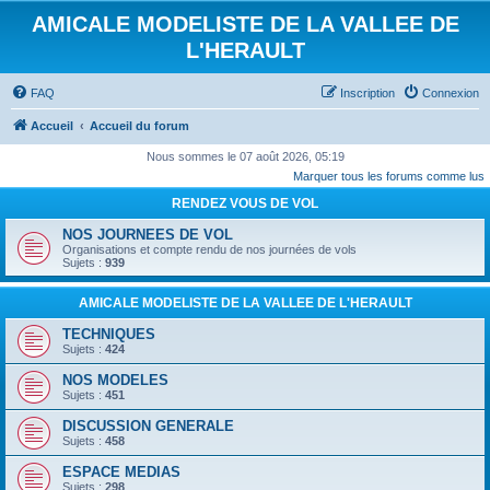
AMICALE MODELISTE DE LA VALLEE DE
L'HERAULT
FAQ
Inscription
Connexion
Accueil
Accueil du forum
Nous sommes le 07 août 2026, 05:19
Marquer tous les forums comme lus
RENDEZ VOUS DE VOL
NOS JOURNEES DE VOL
Organisations et compte rendu de nos journées de vols
Sujets :
939
AMICALE MODELISTE DE LA VALLEE DE L'HERAULT
TECHNIQUES
Sujets :
424
NOS MODELES
Sujets :
451
DISCUSSION GENERALE
Sujets :
458
ESPACE MEDIAS
Sujets :
298