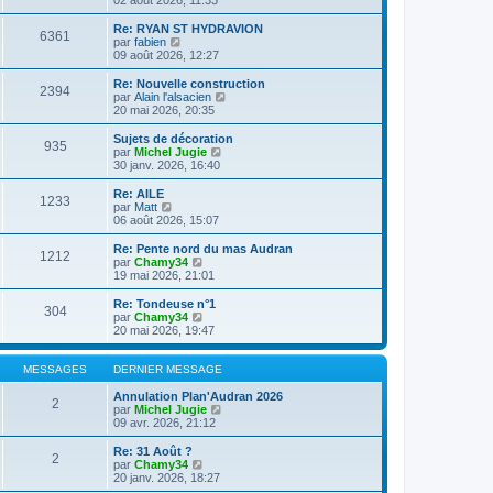
n
l
s
e
Re: RYAN ST HYDRAVION
6361
u
d
C
par
fabien
l
e
o
09 août 2026, 12:27
t
r
n
e
n
s
Re: Nouvelle construction
2394
r
i
u
C
par
Alain l'alsacien
l
e
l
o
20 mai 2026, 20:35
e
r
t
n
d
m
e
s
Sujets de décoration
e
e
935
r
u
C
par
Michel Jugie
r
s
l
l
o
30 janv. 2026, 16:40
n
s
e
t
n
i
a
d
e
s
Re: AILE
e
g
e
1233
r
u
C
par
Matt
r
e
r
l
l
o
06 août 2026, 15:07
m
n
e
t
n
e
i
d
e
s
Re: Pente nord du mas Audran
s
e
e
1212
r
u
C
par
Chamy34
s
r
r
l
l
o
19 mai 2026, 21:01
a
m
n
e
t
n
g
e
i
d
e
s
e
Re: Tondeuse n°1
s
e
e
304
r
u
C
par
Chamy34
s
r
r
l
l
o
20 mai 2026, 19:47
a
m
n
e
t
n
g
e
i
d
e
s
e
s
e
e
r
u
MESSAGES
DERNIER MESSAGE
s
r
r
l
l
a
m
n
e
t
Annulation Plan'Audran 2026
g
e
2
i
d
e
C
par
Michel Jugie
e
s
e
e
r
o
09 avr. 2026, 21:12
s
r
r
l
n
a
m
n
e
s
Re: 31 Août ?
g
e
2
i
d
u
C
par
Chamy34
e
s
e
e
l
o
20 janv. 2026, 18:27
s
r
r
t
n