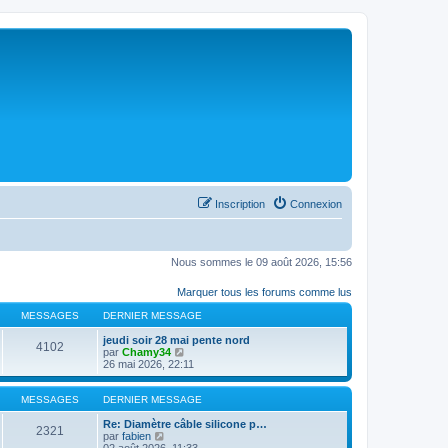
Inscription
Connexion
Nous sommes le 09 août 2026, 15:56
Marquer tous les forums comme lus
MESSAGES
DERNIER MESSAGE
jeudi soir 28 mai pente nord
4102
C
par
Chamy34
o
26 mai 2026, 22:11
n
s
u
MESSAGES
DERNIER MESSAGE
l
t
Re: Diamètre câble silicone p…
2321
C
e
par
fabien
o
r
02 août 2026, 11:33