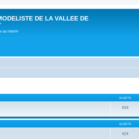
MODELISTE DE LA VALLEE DE
T
um de l'AMVH
SUJETS
939
SUJETS
424