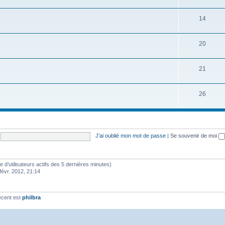
14
20
21
26
J’ai oublié mon mot de passe
|
Se souvenir de moi
bre d’utilisateurs actifs des 5 dernières minutes)
févr. 2012, 21:14
écent est
philbra