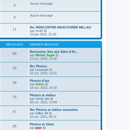
a
m
n
e
s
Aucun message
g
e
0
i
r
u
e
s
e
l
l
s
r
e
t
Aucun message
a
m
d
e
0
g
e
e
r
e
s
r
l
s
n
e
Re: RENCONTRE MASCOURBE MILLAU
11
a
i
C
d
par
Invité
g
e
o
e
16 juin 2026, 22:49
e
r
n
r
m
s
n
e
u
i
MESSAGES
DERNIER MESSAGE
s
l
e
s
t
r
Rencontre Jets aux Ailes d'Al…
69
a
e
m
C
par
Michel Jugie
g
r
e
o
12 oct. 2025, 21:40
e
l
s
n
e
s
s
Re: Photos
35
d
a
u
C
par
Lexazam
e
g
l
o
12 oct. 2024, 10:41
r
e
t
n
n
e
s
Photos d'Isa
39
i
r
u
C
par
mitch
e
l
l
o
16 oct. 2023, 20:30
r
e
t
n
m
d
e
s
Photos et vidéos
e
e
75
r
u
C
par
Uncle Jim
s
r
l
l
o
08 oct. 2022, 10:09
s
n
e
t
n
a
i
d
e
s
Re: Photos et vidéos souvenirs
g
e
e
47
r
u
C
par
Gilles-34
e
r
r
l
l
o
10 oct. 2021, 00:11
m
n
e
t
n
e
i
d
e
s
Photos et video
s
e
e
36
r
u
C
par
jean
s
r
r
l