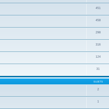
451
458
298
316
124
31
SUJETS
2
1