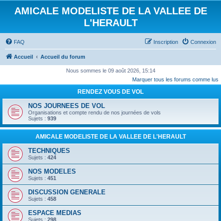
AMICALE MODELISTE DE LA VALLEE DE
L'HERAULT
FAQ
Inscription
Connexion
Accueil
Accueil du forum
Nous sommes le 09 août 2026, 15:14
Marquer tous les forums comme lus
RENDEZ VOUS DE VOL
NOS JOURNEES DE VOL
Organisations et compte rendu de nos journées de vols
Sujets :
939
AMICALE MODELISTE DE LA VALLEE DE L'HERAULT
TECHNIQUES
Sujets :
424
NOS MODELES
Sujets :
451
DISCUSSION GENERALE
Sujets :
458
ESPACE MEDIAS
Sujets :
298