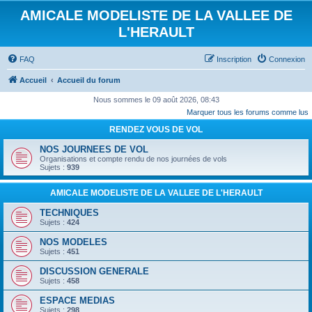
AMICALE MODELISTE DE LA VALLEE DE
L'HERAULT
FAQ
Inscription
Connexion
Accueil
Accueil du forum
Nous sommes le 09 août 2026, 08:43
Marquer tous les forums comme lus
RENDEZ VOUS DE VOL
NOS JOURNEES DE VOL
Organisations et compte rendu de nos journées de vols
Sujets :
939
AMICALE MODELISTE DE LA VALLEE DE L'HERAULT
TECHNIQUES
Sujets :
424
NOS MODELES
Sujets :
451
DISCUSSION GENERALE
Sujets :
458
ESPACE MEDIAS
Sujets :
298