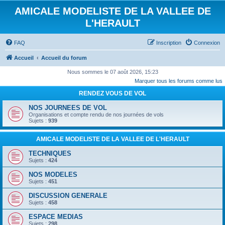
AMICALE MODELISTE DE LA VALLEE DE
L'HERAULT
FAQ
Inscription
Connexion
Accueil
Accueil du forum
Nous sommes le 07 août 2026, 15:23
Marquer tous les forums comme lus
RENDEZ VOUS DE VOL
NOS JOURNEES DE VOL
Organisations et compte rendu de nos journées de vols
Sujets :
939
AMICALE MODELISTE DE LA VALLEE DE L'HERAULT
TECHNIQUES
Sujets :
424
NOS MODELES
Sujets :
451
DISCUSSION GENERALE
Sujets :
458
ESPACE MEDIAS
Sujets :
298