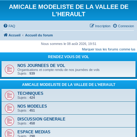
AMICALE MODELISTE DE LA VALLEE DE
L'HERAULT
FAQ
Inscription
Connexion
Accueil
Accueil du forum
Nous sommes le 08 août 2026, 19:51
Marquer tous les forums comme lus
RENDEZ VOUS DE VOL
NOS JOURNEES DE VOL
Organisations et compte rendu de nos journées de vols
Sujets :
939
AMICALE MODELISTE DE LA VALLEE DE L'HERAULT
TECHNIQUES
Sujets :
424
NOS MODELES
Sujets :
451
DISCUSSION GENERALE
Sujets :
458
ESPACE MEDIAS
Sujets :
298