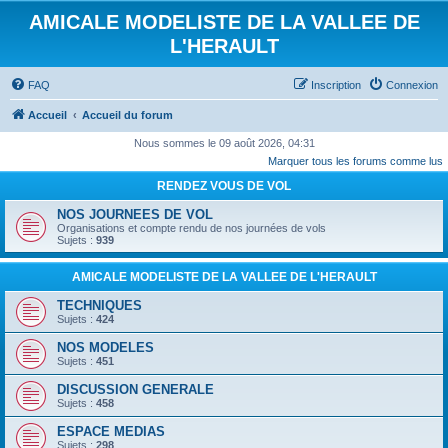
AMICALE MODELISTE DE LA VALLEE DE
L'HERAULT
FAQ
Inscription
Connexion
Accueil
Accueil du forum
Nous sommes le 09 août 2026, 04:31
Marquer tous les forums comme lus
RENDEZ VOUS DE VOL
NOS JOURNEES DE VOL
Organisations et compte rendu de nos journées de vols
Sujets :
939
AMICALE MODELISTE DE LA VALLEE DE L'HERAULT
TECHNIQUES
Sujets :
424
NOS MODELES
Sujets :
451
DISCUSSION GENERALE
Sujets :
458
ESPACE MEDIAS
Sujets :
298