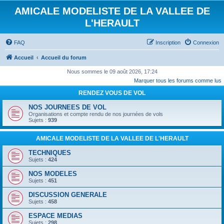
AMICALE MODELISTE DE LA VALLEE DE
L'HERAULT
FAQ
Inscription
Connexion
Accueil
Accueil du forum
Nous sommes le 09 août 2026, 17:24
Marquer tous les forums comme lus
RENDEZ VOUS DE VOL
NOS JOURNEES DE VOL
Organisations et compte rendu de nos journées de vols
Sujets :
939
AMICALE MODELISTE DE LA VALLEE DE L'HERAULT
TECHNIQUES
Sujets :
424
NOS MODELES
Sujets :
451
DISCUSSION GENERALE
Sujets :
458
ESPACE MEDIAS
Sujets :
298