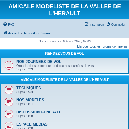
AMICALE MODELISTE DE LA VALLEE DE
L'HERAULT
FAQ
Inscription
Connexion
Accueil
Accueil du forum
Nous sommes le 08 août 2026, 07:09
Marquer tous les forums comme lus
RENDEZ VOUS DE VOL
NOS JOURNEES DE VOL
Organisations et compte rendu de nos journées de vols
Sujets :
939
AMICALE MODELISTE DE LA VALLEE DE L'HERAULT
TECHNIQUES
Sujets :
424
NOS MODELES
Sujets :
451
DISCUSSION GENERALE
Sujets :
458
ESPACE MEDIAS
Sujets :
298