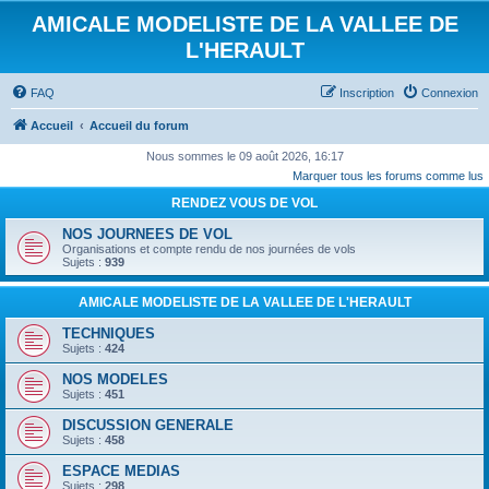
AMICALE MODELISTE DE LA VALLEE DE
L'HERAULT
FAQ
Inscription
Connexion
Accueil
Accueil du forum
Nous sommes le 09 août 2026, 16:17
Marquer tous les forums comme lus
RENDEZ VOUS DE VOL
NOS JOURNEES DE VOL
Organisations et compte rendu de nos journées de vols
Sujets :
939
AMICALE MODELISTE DE LA VALLEE DE L'HERAULT
TECHNIQUES
Sujets :
424
NOS MODELES
Sujets :
451
DISCUSSION GENERALE
Sujets :
458
ESPACE MEDIAS
Sujets :
298