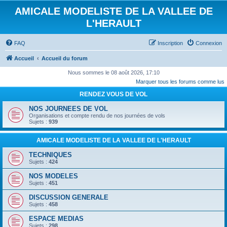
AMICALE MODELISTE DE LA VALLEE DE
L'HERAULT
FAQ
Inscription
Connexion
Accueil
Accueil du forum
Nous sommes le 08 août 2026, 17:10
Marquer tous les forums comme lus
RENDEZ VOUS DE VOL
NOS JOURNEES DE VOL
Organisations et compte rendu de nos journées de vols
Sujets :
939
AMICALE MODELISTE DE LA VALLEE DE L'HERAULT
TECHNIQUES
Sujets :
424
NOS MODELES
Sujets :
451
DISCUSSION GENERALE
Sujets :
458
ESPACE MEDIAS
Sujets :
298