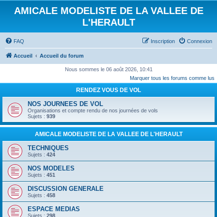
AMICALE MODELISTE DE LA VALLEE DE
L'HERAULT
FAQ
Inscription
Connexion
Accueil
Accueil du forum
Nous sommes le 06 août 2026, 10:41
Marquer tous les forums comme lus
RENDEZ VOUS DE VOL
NOS JOURNEES DE VOL
Organisations et compte rendu de nos journées de vols
Sujets :
939
AMICALE MODELISTE DE LA VALLEE DE L'HERAULT
TECHNIQUES
Sujets :
424
NOS MODELES
Sujets :
451
DISCUSSION GENERALE
Sujets :
458
ESPACE MEDIAS
Sujets :
298