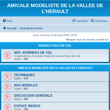
AMICALE MODELISTE DE LA VALLEE DE
L'HERAULT
FAQ
Inscription
Connexion
Accueil
Accueil du forum
Nous sommes le 08 août 2026, 05:03
Marquer tous les forums comme lus
RENDEZ VOUS DE VOL
NOS JOURNEES DE VOL
Organisations et compte rendu de nos journées de vols
Sujets :
939
AMICALE MODELISTE DE LA VALLEE DE L'HERAULT
TECHNIQUES
Sujets :
424
NOS MODELES
Sujets :
451
DISCUSSION GENERALE
Sujets :
458
ESPACE MEDIAS
Sujets :
298